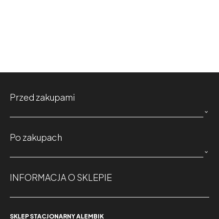
JAK ZROBIĆ NALEWKĘ Z
AGRESTU - PRZEPIS
4541
wyświetleń
Agrest obok bogatego składu mineralnego,
zawiera cenne z punktu widzenia zdrowia
witaminy. Owoce bogate są w witaminę...
Przed zakupami
JAK ZROBIĆ GŁOGÓWKĘ
CZYLI NALEWKĘ Z GŁOGU -

PRZEPIS
7451
wyświetleń
Po zakupach
Głóg jednoszyjkowy rozszerza naczynia

wieńcowe, zwiększając przepływ krwi do
mięśnia sercowego, ma działanie...
INFORMACJA O SKLEPIE
JAK ZROBIĆ NALEWKĘ Z
PŁATKÓW RÓŻY CZYLI
NALEWKA RÓŻANA - PRZEPIS
SKLEP STACJONARNY ALEMBIK