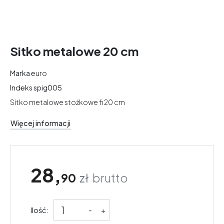
Sitko metalowe 20 cm
Marka
euro
Indeks
spig005
Sitko metalowe stożkowe fi 20 cm
Więcej informacji
28,
90
zł
brutto
Ilość:
-
+