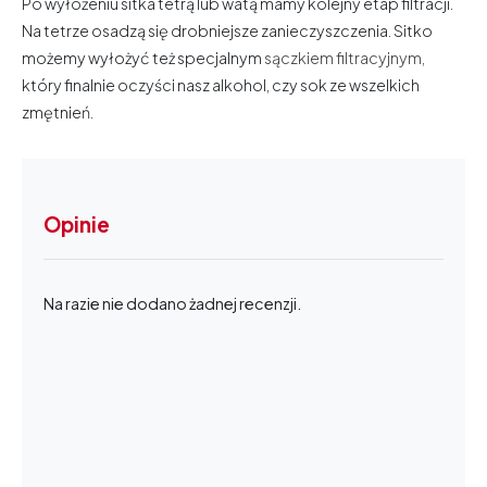
Po wyłożeniu sitka tetrą lub watą mamy kolejny etap filtracji.
Na tetrze osadzą się drobniejsze zanieczyszczenia. Sitko
możemy wyłożyć też specjalnym
sączkiem filtracyjnym,
który finalnie oczyści nasz alkohol, czy sok ze wszelkich
zmętnień.
Opinie
Na razie nie dodano żadnej recenzji.