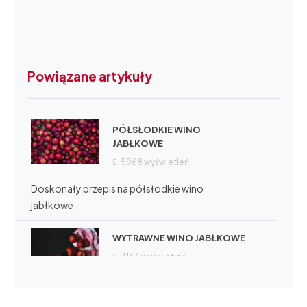
Powiązane artykuły
PÓŁSŁODKIE WINO
JABŁKOWE
5968
wyświetleń
Doskonały przepis na półsłodkie wino
jabłkowe.
WYTRAWNE WINO JABŁKOWE
4166
wyświetleń
Rewelacyjny przepis na wytrawne wino jabłkowe