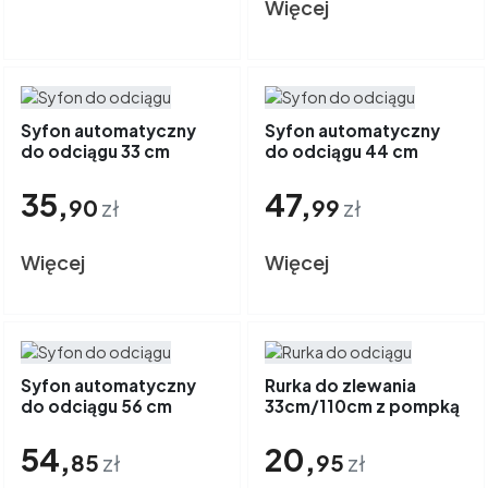
Więcej
Syfon automatyczny
Syfon automatyczny
do odciągu 33 cm
do odciągu 44 cm
35,
47,
90
zł
99
zł
Więcej
Więcej
Syfon automatyczny
Rurka do zlewania
do odciągu 56 cm
33cm/110cm z pompką
i kranem
54,
20,
85
zł
95
zł