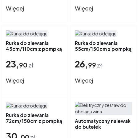
Więcej
Więcej
Rurka do zlewania
Rurka do zlewania
45cm/110cm z pompką
55cm/150cm z pompką
i kranem
i kranem
23,
26,
90
zł
99
zł
Więcej
Więcej
Rurka do zlewania
72cm/150cm z pompką
Automatyczny nalewak
i kranem
do butelek
30,
00
zł