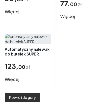
77,
00
zł
Więcej
Więcej
Automatyczny nalewak
do butelek SUPER
123,
00
zł
Więcej
Powrót do góry