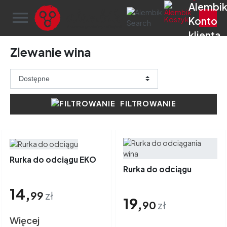
menu
Zlewanie wina
FILTROWANIE
Rurka do odciągu EKO
Rurka do odciągu
14,
99
zł
19,
90
zł
Więcej