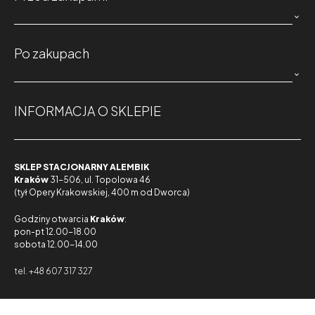
osuszonych butelek zamiast do gąsiora.

Po zakupach

INFORMACJA O SKLEPIE
SKLEP STACJONARNY ALEMBIK
Kraków
31-506, ul. Topolowa 46
(tył Opery Krakowskiej, 400 m od Dworca)
Godziny otwarcia
Kraków
:
pon-pt 12.00-18.00
sobota 12.00-14.00
tel. +48 607 317 327