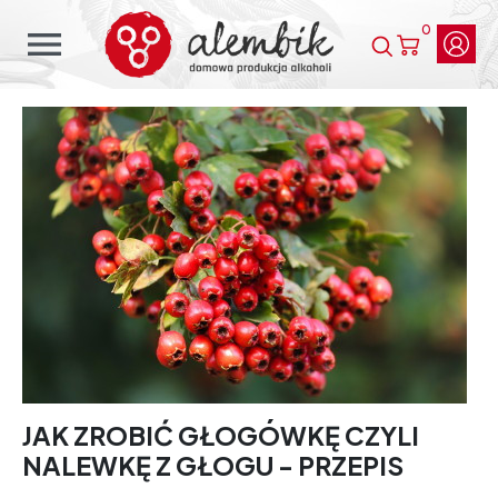
0
menu
JAK ZROBIĆ GŁOGÓWKĘ CZYLI
NALEWKĘ Z GŁOGU - PRZEPIS