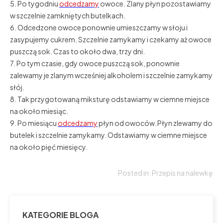
5. Po tygodniu
odcedzamy
owoce. Zlany płyn pozostawiamy
w szczelnie zamkniętych butelkach.
6. Odcedzone owoce ponownie umieszczamy w słoju i
zasypujemy cukrem. Szczelnie zamykamy i czekamy aż owoce
puszczą sok. Czas to około dwa, trzy dni.
7. Po tym czasie, gdy owoce puszczą sok, ponownie
zalewamy je zlanym wcześniej alkoholem i szczelnie zamykamy
słój.
8. Tak przygotowaną miksturę odstawiamy w ciemne miejsce
na około miesiąc.
9. Po miesiącu
odcedzamy
płyn od owoców. Płyn zlewamy do
butelek i szczelnie zamykamy. Odstawiamy w ciemne miejsce
na około pięć miesięcy.
Posted in:
Przepis na nalewkę
KATEGORIE BLOGA