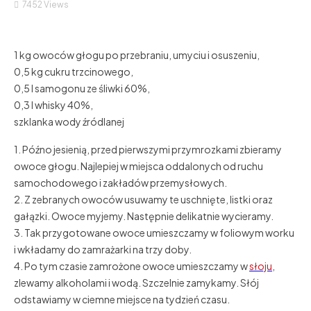
7452
Views
1 kg owoców głogu po przebraniu, umyciu i osuszeniu,
0,5 kg cukru trzcinowego,
0,5 l samogonu ze śliwki 60%,
0,3 l whisky 40%,
szklanka wody źródlanej
1. Późno jesienią, przed pierwszymi przymrozkami zbieramy
owoce głogu. Najlepiej w miejsca oddalonych od ruchu
samochodowego i zakładów przemysłowych.
2. Z zebranych owoców usuwamy te uschnięte, listki oraz
gałązki. Owoce myjemy. Następnie delikatnie wycieramy.
3. Tak przygotowane owoce umieszczamy w foliowym worku
i wkładamy do zamrażarki na trzy doby.
4. Po tym czasie zamrożone owoce umieszczamy w
słoju
,
zlewamy alkoholami i wodą. Szczelnie zamykamy. Słój
odstawiamy w ciemne miejsce na tydzień czasu.