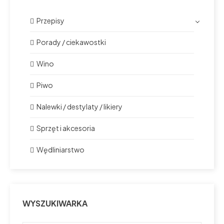
Przepisy
Porady / ciekawostki
Wino
Piwo
Nalewki / destylaty / likiery
Sprzęt i akcesoria
Wędliniarstwo
WYSZUKIWARKA