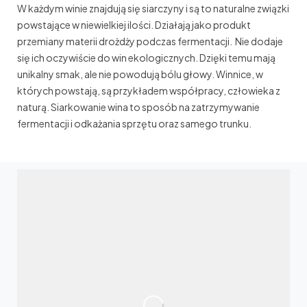
W każdym winie znajdują się siarczyny i są to naturalne związki
powstające w niewielkiej ilości. Działają jako produkt
przemiany materii drożdży podczas fermentacji. Nie dodaje
się ich oczywiście do win ekologicznych. Dzięki temu mają
unikalny smak, ale nie powodują bólu głowy. Winnice, w
których powstają, są przykładem współpracy, człowieka z
naturą. Siarkowanie wina to sposób na zatrzymywanie
fermentacji i odkażania sprzętu oraz samego trunku.