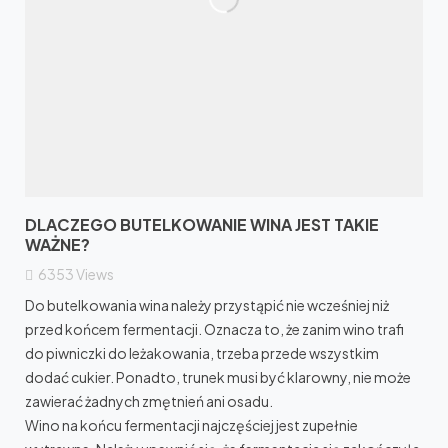
DLACZEGO BUTELKOWANIE WINA JEST TAKIE
WAŻNE?
6353
Views
Do butelkowania wina należy przystąpić nie wcześniej niż
przed końcem fermentacji. Oznacza to, że zanim wino trafi
do piwniczki do leżakowania, trzeba przede wszystkim
dodać cukier. Ponadto, trunek musi być klarowny, nie może
zawierać żadnych zmętnień ani osadu.
Wino na końcu fermentacji najczęściej jest zupełnie