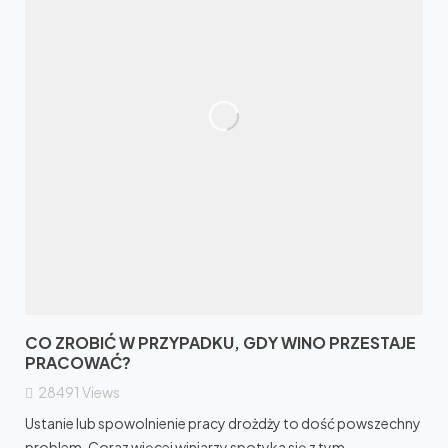
CO ZROBIĆ W PRZYPADKU, GDY WINO PRZESTAJE
PRACOWAĆ?
28491
Views
Ustanie lub spowolnienie pracy drożdży to dość powszechny
problem. Coraz więcej winiarzy spotyka się z tym