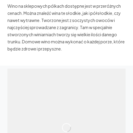
Wino na sklepowych pólkach dostępne jest w przeróżnych
cenach. Można znaleźć wina te słodkie, jak i półsłodkie, czy
nawet wytrawne. Tworzone jest z soczystych owoców i
najczęściej sprowadzane z zagranicy. Tam w specjalnie
stworzonych winiarniach tworzy się wielkie ilości danego
trunku. Domowe wino można wykonać o każdej porze, które
będzie zdrowe i przepyszne.