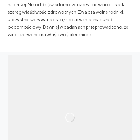
najdłużej. Nie od dziś wiadomo, że czerwone wino posiada
szereg właściwości zdrowotnych. Zwalcza wolne rodniki,
korzystnie wpływa na pracę serca i wzmacnia układ
odpornościowy. Dawniej w badaniach przeprowadzono, że
wino czerwone ma właściwości lecznicze.