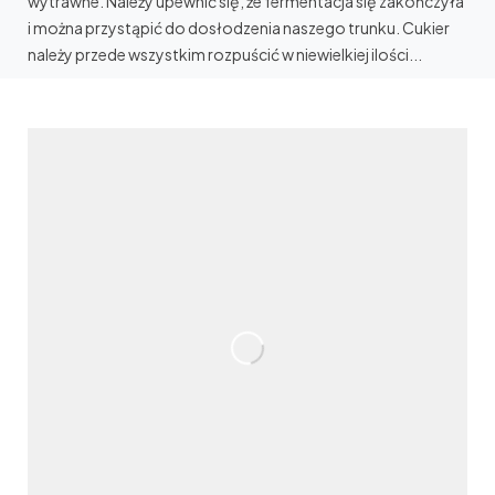
wytrawne. Należy upewnić się, że fermentacja się zakończyła
i można przystąpić do dosłodzenia naszego trunku. Cukier
należy przede wszystkim rozpuścić w niewielkiej ilości...