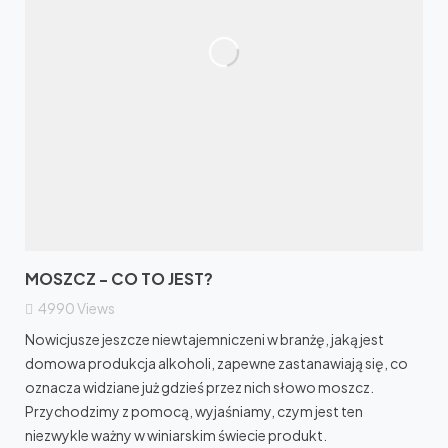
MOSZCZ - CO TO JEST?
4990
Views
Nowicjusze jeszcze niewtajemniczeni w branżę, jaką jest
domowa produkcja alkoholi, zapewne zastanawiają się, co
oznacza widziane już gdzieś przez nich słowo moszcz.
Przychodzimy z pomocą, wyjaśniamy, czym jest ten
niezwykle ważny w winiarskim świecie produkt.