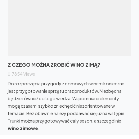
Z CZEGO MOŻNA ZROBIĆ WINO ZIMĄ?
7854
Views
Do rozpoczęcia przygody z domowych winem konieczne
jest przygotowanie sprzętu oraz produktów. Niezbędna
będzie również do tego wiedza. Wspomniane elementy
mogą czasami szybko zniechęcić niezorientowane w
temacie. Bez obaw nie należy poddawać się już na wstępie.
Trunki można przygotowywać cały sezon, a szczególnie
wino zimowe
.