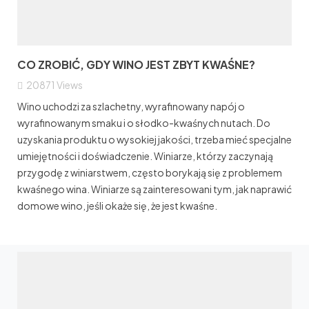
CO ZROBIĆ, GDY WINO JEST ZBYT KWAŚNE?
20871
Views
Wino uchodzi za szlachetny, wyrafinowany napój o
wyrafinowanym smaku i o słodko-kwaśnych nutach. Do
uzyskania produktu o wysokiej jakości, trzeba mieć specjalne
umiejętności i doświadczenie. Winiarze, którzy zaczynają
przygodę z winiarstwem, często borykają się z problemem
kwaśnego wina. Winiarze są zainteresowani tym, jak naprawić
domowe wino, jeśli okaże się, że jest kwaśne.