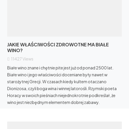
JAKIE WŁAŚCIWOŚCI ZDROWOTNE MA BIAŁE
WINO?
11427
Views
Białe wino znane i chętnie pite jest już od ponad 2500 lat.
Białe wino i jego właściwości doceniane były nawet w
starożytnej Grecji. W czasach kiedy kultem otaczano
Dionizosa, czyli boga wina i winnej latorośli. Rzymski poeta
Horacy w swoich pieśniach niejednokrotnie podkreślał, że
wino jest niezbędnym elementem dobrej zabawy.