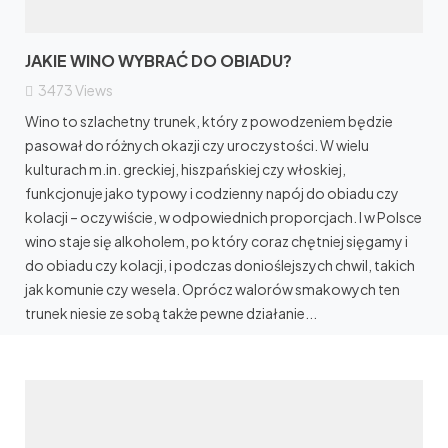
JAKIE WINO WYBRAĆ DO OBIADU?
3473
Views
Wino to szlachetny trunek, który z powodzeniem będzie
pasował do różnych okazji czy uroczystości. W wielu
kulturach m.in. greckiej, hiszpańskiej czy włoskiej,
funkcjonuje jako typowy i codzienny napój do obiadu czy
kolacji – oczywiście, w odpowiednich proporcjach. I w Polsce
wino staje się alkoholem, po który coraz chętniej sięgamy i
do obiadu czy kolacji, i podczas donioślejszych chwil, takich
jak komunie czy wesela. Oprócz walorów smakowych ten
trunek niesie ze sobą także pewne działanie...