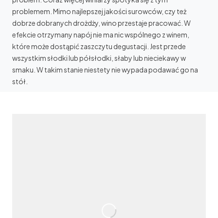
problemem. Mimo najlepszej jakości surowców, czy też
dobrze dobranych drożdży, wino przestaje pracować. W
efekcie otrzymany napój nie ma nic wspólnego z winem,
które może dostąpić zaszczytu degustacji. Jest przede
wszystkim słodki lub półsłodki, słaby lub nieciekawy w
smaku. W takim stanie niestety nie wypada podawać go na
stół.