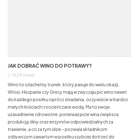
JAK DOBRAĆ WINO DO POTRAWY?
1624
Views
Wino to szlachetny trunek, który pasuje do wielu okazji.
Włosi, Hiszpanie czy Grecy mają w zwyczaju pić wino nawet
do każdego posiłku oprócz śniadania, oczywiście w bardzo
małych ilościach i rozcieńczane wodą. Ma to swoje
uzasadnienie zdrowotne, ponieważ picie wina zwiększa
produkcję śliny oraz enzymów odpowiedzialnych za
trawienie, a co za tym idzie – pozwala składnikom
odżywczym zawartym w posiłku szybciej dotrzeć do