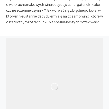
o walorach smakowych wina decyduje cena, gatunek, kolor,
czy jeszcze inne czynniki? Jak wyrwać się z błędnego koła, w
którym nieustannie decydujemy się na to samo wino, które w
ostatecznym rozrachunku nie spełnia naszych oczekiwań?