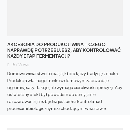
AKCESORIA DO PRODUKCJI WINA – CZEGO
NAPRAWDĘ POTRZEBUJESZ, ABY KONTROLOWAĆ
KAŻDY ETAP FERMENTACJI?
157
Views
Domowe winiarstwo to pasja, która łączy tradycję z nauką.
Produkcja własnego trunku w domowym zaciszu daje
ogromną satysfakcję, ale wymaga cierpliwości i precyzji. Aby
ostateczny efekt był powodem do dumy, a nie
rozczarowania, niezbędna jest pełna kontrola nad
procesami biologicznymi zachodzącymi w nastawie.