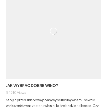
JAK WYBRAĆ DOBRE WINO?
1910
Views
Stojąc przed sklepową półką wypełnioną winami, pewnie
większość z was zastanawia się, które będzie najlepsze. Czy