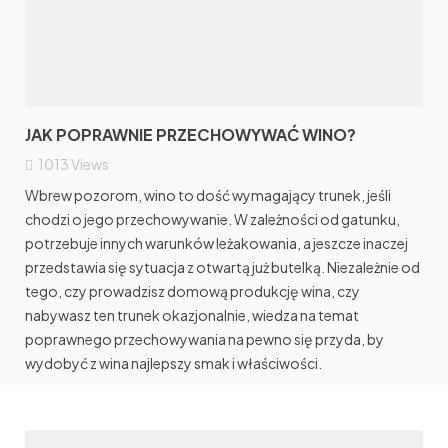
JAK POPRAWNIE PRZECHOWYWAĆ WINO?
1013
Views
Wbrew pozorom, wino to dość wymagający trunek, jeśli
chodzi o jego przechowywanie. W zależności od gatunku,
potrzebuje innych warunków leżakowania, a jeszcze inaczej
przedstawia się sytuacja z otwartą już butelką. Niezależnie od
tego, czy prowadzisz domową produkcję wina, czy
nabywasz ten trunek okazjonalnie, wiedza na temat
poprawnego przechowywania na pewno się przyda, by
wydobyć z wina najlepszy smak i właściwości.