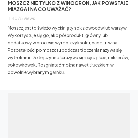
MOSZCZ NIE TYLKO Z WINOGRON, JAK POWSTAJE
MIAZGA I NA CO UWAŻAĆ?
4075
Views
Moszcz jest to świeżo wyciśnięty sok z owoców lub warzyw.
Wykorzystuje się go jako półprodukt, główny lub
dodatkowy w procesie wyrób, czyli soku, napoju i wina.
Pozostałości po moszczu podczas tłoczenia nazywa się
wytłokami. Do tej czynności używa się najczęściej mikserów,
sokowirówek. Rozgniatać można nawet tłuczkiem w
dowolnie wybranym garnku.