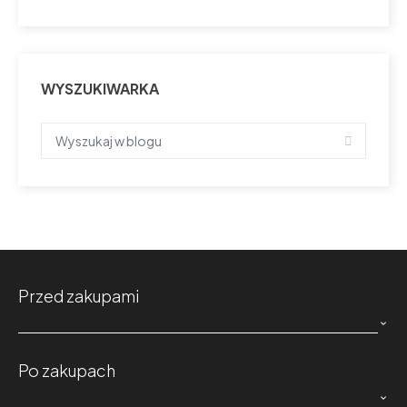
WYSZUKIWARKA
Przed zakupami

Po zakupach
