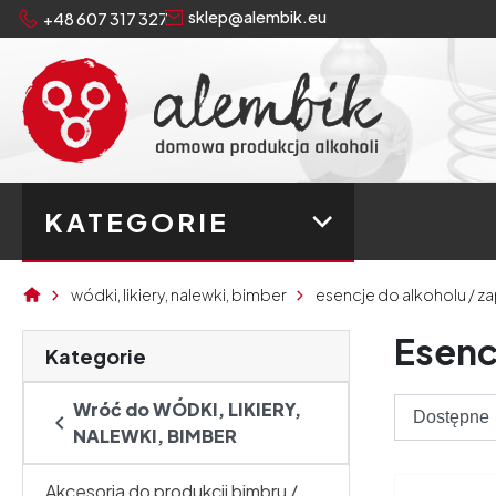
sklep@alembik.eu
+48 607 317 327
KATEGORIE
wódki, likiery, nalewki, bimber
esencje do alkoholu / z
Esenc
Kategorie
Wróć do WÓDKI, LIKIERY,

NALEWKI, BIMBER
Akcesoria do produkcji bimbru /