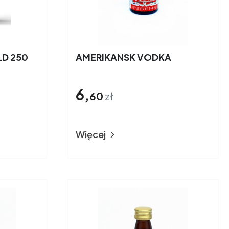
LD 250
AMERIKANSK VODKA
6,
60
zł
Więcej