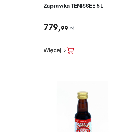
Zaprawka TENISSEE 5 L
779,
99
zł
Więcej