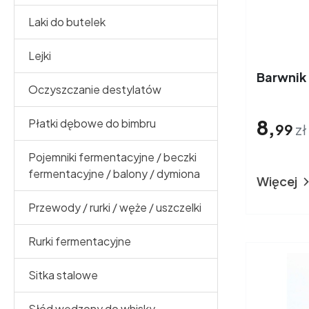
Laki do butelek
Lejki
Barwnik
Oczyszczanie destylatów
8,
Płatki dębowe do bimbru
99
zł
Pojemniki fermentacyjne / beczki
fermentacyjne / balony / dymiona
Więcej
Przewody / rurki / węże / uszczelki
Rurki fermentacyjne
Sitka stalowe
Słód wędzony do whisky