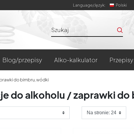
Language/
Język:
Polski
blog/przepisy
alko-kalkulator
przepisy
aprawki do bimbru, wódki
je do alkoholu / zaprawki do