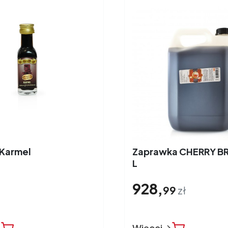
 Karmel
Zaprawka CHERRY B
L
928,
99
zł
Więcej