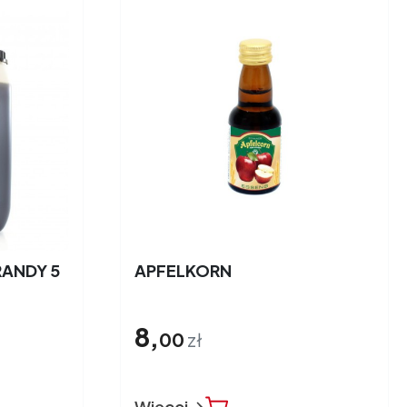
RANDY 5
APFELKORN
8,
00
zł
Więcej