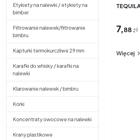
Etykiety na nalewki / etykiety na
TEQUIL
bimber
7,
Filtrowanie nalewek/filtrowanie
88
zł
bimbru
Kapturki termokurczliwe 29 mm
Więcej
Karafki do whisky / karafki na
nalewki
Klarowanie nalewek / bimbru
Korki
Koncentraty owocowe na nalewki
Krany plastikowe