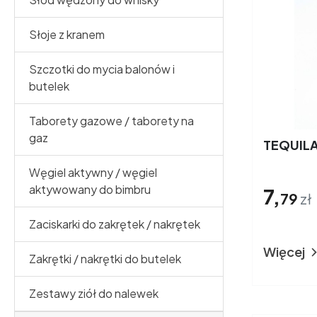
Słoje z kranem
Szczotki do mycia balonów i
butelek
Taborety gazowe / taborety na
gaz
TEQUILA
Węgiel aktywny / węgiel
aktywowany do bimbru
7,
79
zł
Zaciskarki do zakrętek / nakrętek
Więcej
Zakrętki / nakrętki do butelek
Zestawy ziół do nalewek