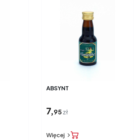
ABSYNT
7,
95
zł
Więcej