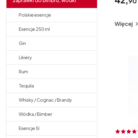
zaprawki do bimbru, wódki
90
Polskie esencje
Więcej
Esencje 250 ml
Gin
Likiery
Rum
Tequila
Whisky / Cognac / Brandy
Wódka / Bimber
Esencje 5l