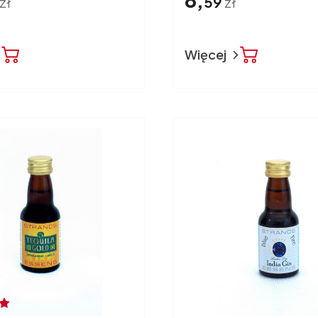
zł
59
zł
Więcej