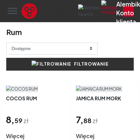
menu
Rum
FILTROWANIE
COCOS RUM
JAMICA RUM MORK
8,
7,
59
zł
88
zł
Więcej
Więcej