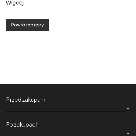
Więcej
Powrót do góry
Przed zakupami

Po zakupach
