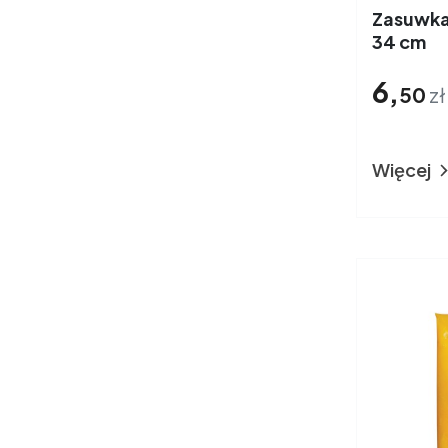
Zasuwka 
34 cm
6,
50
zł
Więcej