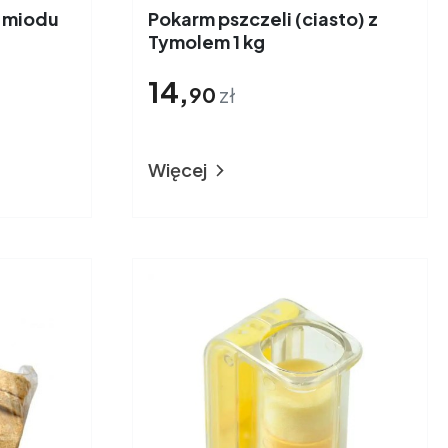
 miodu
Pokarm pszczeli (ciasto) z
Tymolem 1 kg
14,
90
zł
Więcej