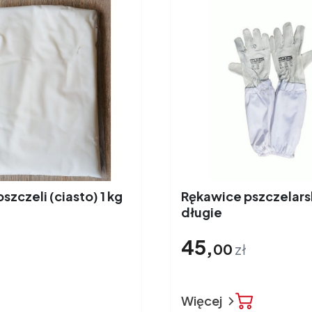
szczeli (ciasto) 1 kg
Rękawice pszczelars
długie
45,
00
zł
Więcej