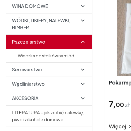

WINA DOMOWE

WÓDKI, LIKIERY, NALEWKI,
BIMBER
Pszczelarstwo
Wieczka do słoików na miód

Serowarstwo
Pokarm p

Wędliniarstwo

AKCESORIA
7,
00
zł
LITERATURA - jak zrobić nalewkę,
piwo i alkohole domowe
Więcej