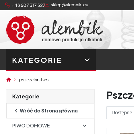
sklep@alembik.eu
+48 607 317 327
KATEGORIE
pszczelarstwo
Pszcze
Kategorie

Wróć do Strona główna

PIWO DOMOWE