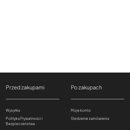
Przed zakupami
Po zakupach
Wysyłka
Moje konto
Polityka Prywatności i
Śledzenie zamówienia
Bezpieczeństwa