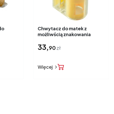
do
Chwytacz do matek z
możliwścią znakowania
33,
90
zł
Więcej