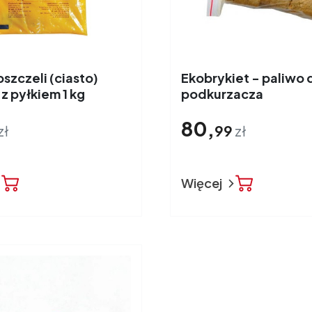
szczeli (ciasto)
Ekobrykiet - paliwo 
z pyłkiem 1 kg
podkurzacza
80,
zł
99
zł
Więcej