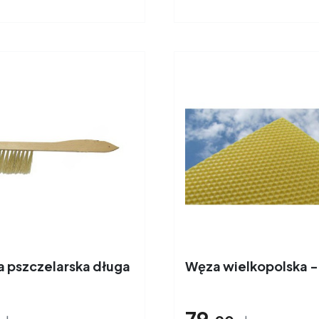
a pszczelarska długa
Węza wielkopolska - 
79,