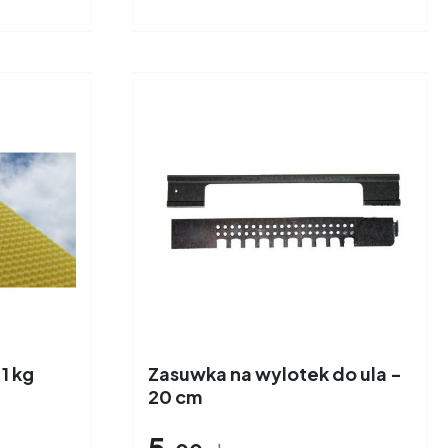
1 kg
Zasuwka na wylotek do ula -
20 cm
5,