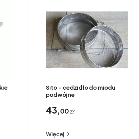
kie
Sito - cedzidło do miodu
podwójne
43,
00
zł
Więcej