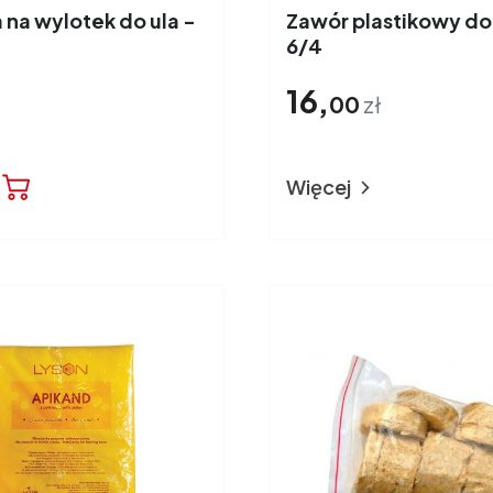
na wylotek do ula -
Zawór plastikowy do
6/4
16,
00
zł
Więcej