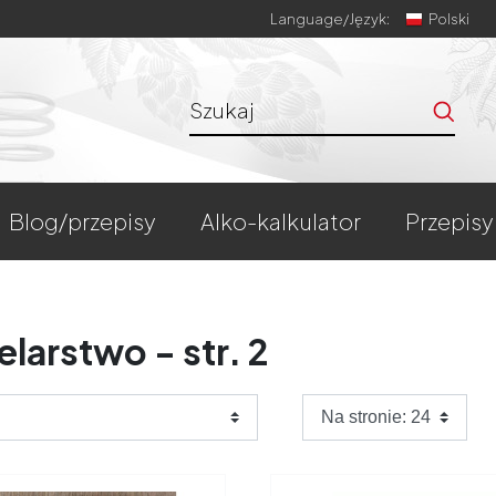
Language/
Język:
Polski
blog/przepisy
alko-kalkulator
przepisy
larstwo - str. 2