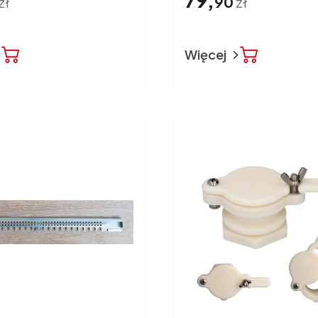
zł
90
zł
Więcej