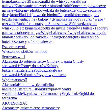
termokurczliwe 29 mm
Karafki do whisky / karafki na
nalewki
Klarowanie nalewek / bimbru
Korki
Koncentraty owocowe
na nalewki
Krany plastikowe
Laki do butelek
Lejki
Oczyszczanie
destylatów
Płatki dębowe do bimbru
Pojemniki fermentacyjne /
beczki fermentacyjne / balony / dymiona
Przewody / rurki / węże /
uszczelki
Rurki fermentacyjne
Sitka stalowe
Słód wędzony do
whisky
Słoje z kranem
Szczotki do mycia balonów i butelek
Taborety
gazowe / taborety na gaz
Węgiel aktywny / węgiel aktywowany do
bimbru
Zaciskarki do zakrętek / nakrętek
Zakrętki / nakrętki do
butelek
Zestawy ziół do nalewek
Pszczelarstwo

Wieczka do słoików na miód
Serowarstwo

Akcesoria do robienia serów
Chlorek wapnia
Chusty
serowarskie
Formy do serów
Kultury
bakteryjne
Literatura
Podpuszczka
Prasy
serowarskie
Solomierz
Przyprawy do sera
Wędliniarstwo

Akcesoria
Haki do wędzarni
Jelita
naturalne
Literatura
Osłonki
Przyprawy
Siatki
wędliniarskie
Szynkowary
Termometry
Wędzarnie
Zrębki do
wędzenia
AKCESORIA

Areometry, cukromierze, termometry,