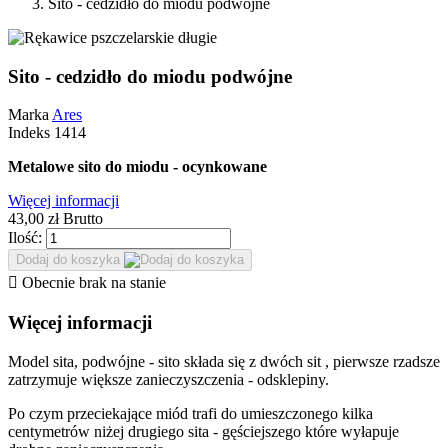
Sito - cedzidło do miodu podwójne
Sito - cedzidło do miodu podwójne
Marka
Ares
Indeks
1414
Metalowe sito do miodu - ocynkowane
Więcej informacji
43,
00
zł
Brutto
Ilość:
Dodaj do koszyka

Obecnie brak na stanie
Więcej informacji
Model sita, podwójne - sito składa się z dwóch sit , pierwsze rzadsze
zatrzymuje większe zanieczyszczenia - odsklepiny.
Po czym przeciekające miód trafi do umieszczonego kilka
centymetrów niżej drugiego sita - gęściejszego które wyłapuje