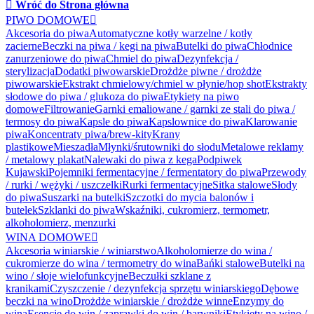

Wróć do Strona główna
PIWO DOMOWE

Akcesoria do piwa
Automatyczne kotły warzelne / kotły
zacierne
Beczki na piwa / kegi na piwa
Butelki do piwa
Chłodnice
zanurzeniowe do piwa
Chmiel do piwa
Dezynfekcja /
sterylizacja
Dodatki piwowarskie
Drożdże piwne / drożdże
piwowarskie
Ekstrakt chmielowy/chmiel w płynie/hop shot
Ekstrakty
słodowe do piwa / glukoza do piwa
Etykiety na piwo
domowe
Filtrowanie
Garnki emaliowane / garnki ze stali do piwa /
termosy do piwa
Kapsle do piwa
Kapslownice do piwa
Klarowanie
piwa
Koncentraty piwa/brew-kity
Krany
plastikowe
Mieszadła
Młynki/śrutowniki do słodu
Metalowe reklamy
/ metalowy plakat
Nalewaki do piwa z kega
Podpiwek
Kujawski
Pojemniki fermentacyjne / fermentatory do piwa
Przewody
/ rurki / wężyki / uszczelki
Rurki fermentacyjne
Sitka stalowe
Słody
do piwa
Suszarki na butelki
Szczotki do mycia balonów i
butelek
Szklanki do piwa
Wskaźniki, cukromierz, termometr,
alkoholomierz, menzurki
WINA DOMOWE

Akcesoria winiarskie / winiarstwo
Alkoholomierze do wina /
cukromierze do wina / termometry do wina
Bańki stalowe
Butelki na
wino / słoje wielofunkcyjne
Beczułki szklane z
kranikami
Czyszczenie / dezynfekcja sprzętu winiarskiego
Dębowe
beczki na wino
Drożdże winiarskie / drożdże winne
Enzymy do
wina
Esencje do win / zaprawki do win / barwniki
Etykiety na wino /