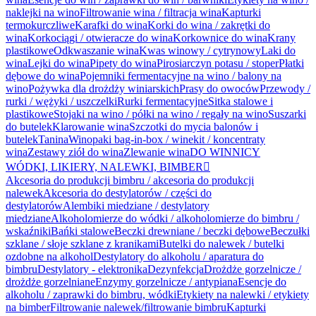
naklejki na wino
Filtrowanie wina / filtracja wina
Kapturki
termokurczliwe
Karafki do wina
Korki do wina / zakrętki do
wina
Korkociągi / otwieracze do wina
Korkownice do wina
Krany
plastikowe
Odkwaszanie wina
Kwas winowy / cytrynowy
Laki do
wina
Lejki do wina
Pipety do wina
Pirosiarczyn potasu / stoper
Płatki
dębowe do wina
Pojemniki fermentacyjne na wino / balony na
wino
Pożywka dla drożdży winiarskich
Prasy do owoców
Przewody /
rurki / wężyki / uszczelki
Rurki fermentacyjne
Sitka stalowe i
plastikowe
Stojaki na wino / półki na wino / regały na wino
Suszarki
do butelek
Klarowanie wina
Szczotki do mycia balonów i
butelek
Tanina
Winopaki bag-in-box / winekit / koncentraty
wina
Zestawy ziół do wina
Zlewanie wina
DO WINNICY
WÓDKI, LIKIERY, NALEWKI, BIMBER

Akcesoria do produkcji bimbru / akcesoria do produkcji
nalewek
Akcesoria do destylatorów / części do
destylatorów
Alembiki miedziane / destylatory
miedziane
Alkoholomierze do wódki / alkoholomierze do bimbru /
wskaźniki
Bańki stalowe
Beczki drewniane / beczki dębowe
Beczułki
szklane / słoje szklane z kranikami
Butelki do nalewek / butelki
ozdobne na alkohol
Destylatory do alkoholu / aparatura do
bimbru
Destylatory - elektronika
Dezynfekcja
Drożdże gorzelnicze /
drożdże gorzelniane
Enzymy gorzelnicze / antypiana
Esencje do
alkoholu / zaprawki do bimbru, wódki
Etykiety na nalewki / etykiety
na bimber
Filtrowanie nalewek/filtrowanie bimbru
Kapturki