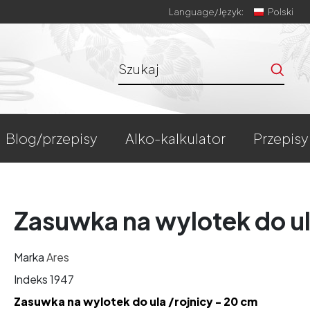
Language/
Język:
Polski
blog/przepisy
alko-kalkulator
przepisy
Zasuwka na wylotek do u
Marka
Ares
Indeks
1947
Zasuwka na wylotek do ula /rojnicy - 20 cm