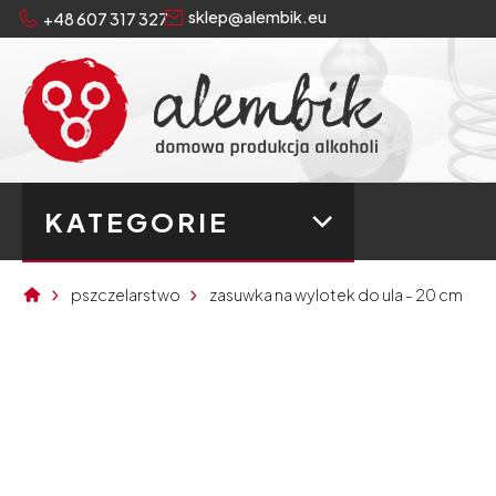
sklep@alembik.eu
+48 607 317 327
KATEGORIE
pszczelarstwo
zasuwka na wylotek do ula - 20 cm