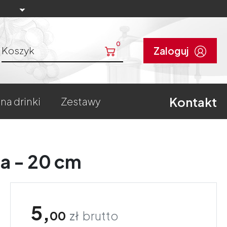
0
Koszyk
Zaloguj
Kontakt
 na drinki
zestawy
la - 20 cm
5,
00
zł
brutto