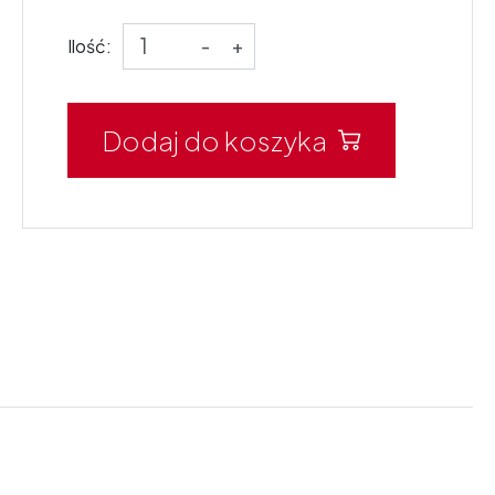
Ilość:
-
+
Dodaj do koszyka