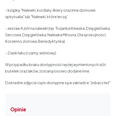
- książkę "Nalewki, kordiały, likiery oraz inne domowe
spirytualia" lub "Nalewki, które leczą”
- zestaw 4 ziół na nalewki (np. Trojanka litewska, Dzięgielówka,
Sercowa, Dzięgielówka, Nalewka Miłosna, Dla spokojności,
Korzenno ziołowa, Benedyktynka)
- 2 laski laku (czarny, wiśniowy)
W przypadku braku dostępności wyżej wymienionych ziół,
butelek oraz laków, zostaną losowo dodane inne.
Dokładne zdjęcia i opis dostępne są w zakładce
"zobacz też"
Opinie