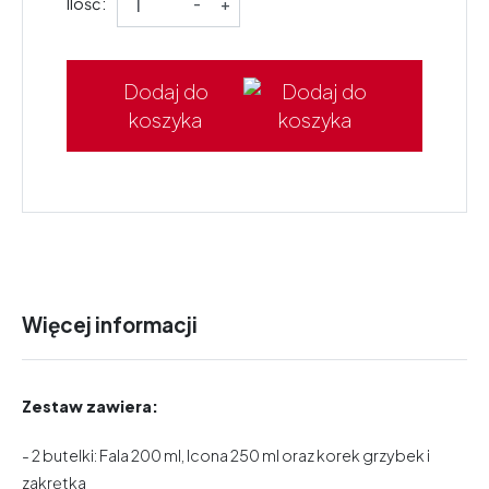
Ilość:
-
+
Dodaj do
koszyka
Więcej informacji
Zestaw zawiera:
- 2 butelki: Fala 200 ml, Icona 250 ml oraz korek grzybek i
zakrętka