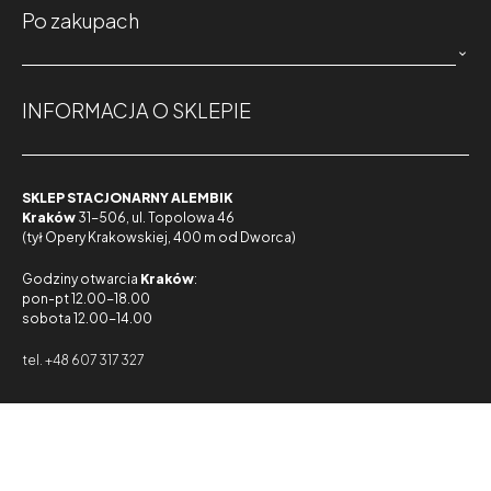
Po zakupach

INFORMACJA O SKLEPIE
SKLEP STACJONARNY ALEMBIK
Kraków
31-506, ul. Topolowa 46
(tył Opery Krakowskiej, 400 m od Dworca)
Godziny otwarcia
Kraków
:
pon-pt 12.00-18.00
sobota 12.00-14.00
tel. +48 607 317 327