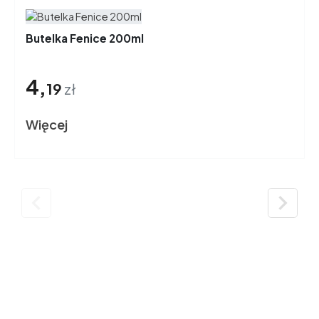
Butelka Fenice 200ml
4,
19
zł
Więcej

