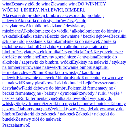
wina
Zestawy ziół do wina
Zlewanie wina
DO WINNICY
WÓDKI, LIKIERY, NALEWKI, BIMBER

Akcesoria do produkcji bimbru / akcesoria do produkcji
nalewek
Akcesoria do destylatorów / części do
destylatorów
Alembiki miedziane / destylatory
miedziane
Alkoholomierze do wódki / alkoholomierze do bimbru /
wskaźniki
Bańki stalowe
Beczki drewniane / beczki dębowe
Beczułki
szklane / słoje szklane z kranikami
Butelki do nalewek / butelki
ozdobne na alkohol
Destylatory do alkoholu / aparatura do
bimbru
Destylatory - elektronika
Dezynfekcja
Drożdże gorzelnicze /
drożdże gorzelniane
Enzymy gorzelnicze / antypiana
Esencje do
alkoholu / zaprawki do bimbru, wódki
Etykiety na nalewki / etykiety
na bimber
Filtrowanie nalewek/filtrowanie bimbru
Kapturki
termokurczliwe 29 mm
Karafki do whisky / karafki na
nalewki
Klarowanie nalewek / bimbru
Korki
Koncentraty owocowe
na nalewki
Krany plastikowe
Laki do butelek
Lejki
Oczyszczanie
destylatów
Płatki dębowe do bimbru
Pojemniki fermentacyjne /
beczki fermentacyjne / balony / dymiona
Przewody / rurki / węże /
uszczelki
Rurki fermentacyjne
Sitka stalowe
Słód wędzony do
whisky
Słoje z kranem
Szczotki do mycia balonów i butelek
Taborety
gazowe / taborety na gaz
Węgiel aktywny / węgiel aktywowany do
bimbru
Zaciskarki do zakrętek / nakrętek
Zakrętki / nakrętki do
butelek
Zestawy ziół do nalewek
Pszczelarstwo
