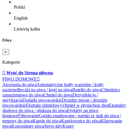
Polski
English
Lietuvių kalba
Filtry
×
Kategorie

Wróć do Strona główna
PIWO DOMOWE

Akcesoria do piwa
Automatyczne kotły warzelne / kotły
zacierne
Beczki na piwa / kegi na piwa
Butelki do piwa
Chłodnice
zanurzeniowe do piwa
Chmiel do piwa
Dezynfekcja /
sterylizacja
Dodatki piwowarskie
Drożdże piwne / drożdże
piwowarskie
Ekstrakt chmielowy/chmiel w płynie/hop shot
Ekstrakty
słodowe do piwa / glukoza do piwa
Etykiety na piwo
domowe
Filtrowanie
Garnki emaliowane / garnki ze stali do piwa /
termosy do piwa
Kapsle do piwa
Kapslownice do piwa
Klarowanie
piwa
Koncentraty piwa/brew-kity
Krany