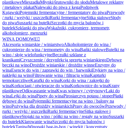
plastikowe
Mieszadła
Młynki/śrutowniki do słodu
Metalowe reklamy
/ metalowy plakat
Nalewaki do piwa z kega
Podpiwek
Kujawski
Pojemniki fermentacyjne / fermentatory do piwa
Przewody
/ rurki / wężyki / uszczelki
Rurki fermentacyjne
Sitka stalowe
Słody
do piwa
Suszarki na butelki
Szczotki do mycia balonów i
butelek
Szklanki do piwa
Wskaźniki, cukromierz, termometr,
alkoholomierz, menzurki
WINA DOMOWE

Akcesoria winiarskie / winiarstwo
Alkoholomierze do wina /
cukromierze do wina / termometry do wina
Bańki stalowe
Butelki na
wino / słoje wielofunkcyjne
Beczułki szklane z
kranikami
Czyszczenie / dezynfekcja sprzętu winiarskiego
Dębowe
beczki na wino
Drożdże winiarskie / drożdże winne
Enzymy do
wina
Esencje do win / zaprawki do win / barwniki
Etykiety na wino /
naklejki na wino
Filtrowanie wina / filtracja wina
Kapturki
termokurczliwe
Karafki do wina
Korki do wina / zakrętki do
wina
Korkociągi / otwieracze do wina
Korkownice do wina
Krany
plastikowe
Odkwaszanie wina
Kwas winowy / cytrynowy
Laki do
wina
Lejki do wina
Pipety do wina
Pirosiarczyn potasu / stoper
Płatki
dębowe do wina
Pojemniki fermentacyjne na wino / balony na
wino
Pożywka dla drożdży winiarskich
Prasy do owoców
Przewody /
rurki / wężyki / uszczelki
Rurki fermentacyjne
Sitka stalowe i
plastikowe
Stojaki na wino / półki na wino / regały na wino
Suszarki
do butelek
Klarowanie wina
Szczotki do mycia balonów i
butelek
Tanina
Winopaki bag-in-box / winekit / koncentraty