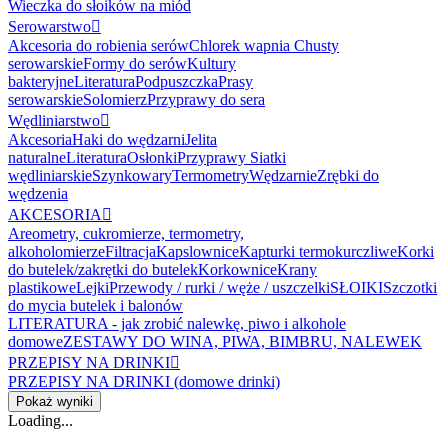
Wieczka do słoików na miód
Serowarstwo

Akcesoria do robienia serów
Chlorek wapnia
Chusty
serowarskie
Formy do serów
Kultury
bakteryjne
Literatura
Podpuszczka
Prasy
serowarskie
Solomierz
Przyprawy do sera
Wędliniarstwo

Akcesoria
Haki do wędzarni
Jelita
naturalne
Literatura
Osłonki
Przyprawy
Siatki
wędliniarskie
Szynkowary
Termometry
Wędzarnie
Zrębki do
wędzenia
AKCESORIA

Areometry, cukromierze, termometry,
alkoholomierze
Filtracja
Kapslownice
Kapturki termokurczliwe
Korki
do butelek/zakrętki do butelek
Korkownice
Krany
plastikowe
Lejki
Przewody / rurki / węże / uszczelki
SŁOIKI
Szczotki
do mycia butelek i balonów
LITERATURA - jak zrobić nalewkę, piwo i alkohole
domowe
ZESTAWY DO WINA, PIWA, BIMBRU, NALEWEK
PRZEPISY NA DRINKI

PRZEPISY NA DRINKI (domowe drinki)
Pokaż wyniki
Loading...