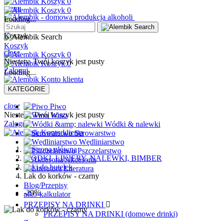
0
menu
0
Loading...
Koszyk
Koszyk
close
0
Niestety, Twój koszyk jest pusty
0
Zaloguj
Loading...
Koszyk
KATEGORIE
close
Piwo
Niestety, Twój koszyk jest pusty
Wino
Zaloguj
Wódki & nalewki
Serowarstwo
Wędliniarstwo
Pszczelarstwo
WÓDKI, LIKIERY, NALEWKI, BIMBER
Akcesoria
Laki do butelek
Literatura
Lak do korków - czarny
Blog/Przepisy
-29%
alko-kalkulator
PRZEPISY NA DRINKI

PRZEPISY NA DRINKI (domowe drinki)