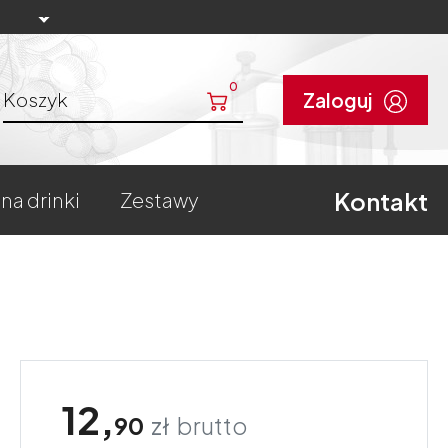
0
Koszyk
Zaloguj
Kontakt
 na drinki
zestawy
12,
90
zł
brutto