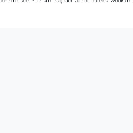
odne miejsce. Po 3-4 miesiącach zlać do butelek. Wódka ma 