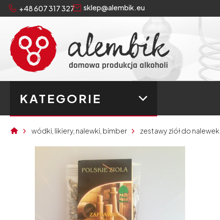
sklep@alembik.eu
+48 607 317 327
KATEGORIE
wódki, likiery, nalewki, bimber
zestawy ziół do nalewek