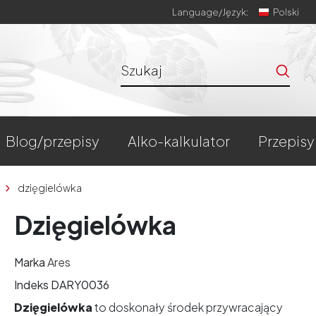
Language/
Język:
Polski
blog/przepisy
alko-kalkulator
przepisy
dzięgielówka
Dzięgielówka
Marka
Ares
Indeks
DARY0036
Dzięgielówka
to doskonały środek przywracający