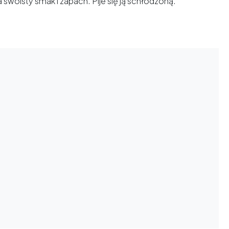
swoisty smak i zapach. Pije się ją schłodzoną.