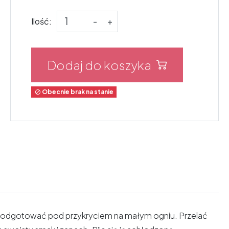
Ilość:
-
+
Dodaj do koszyka
Obecnie brak na stanie

o podgotować pod przykryciem na małym ogniu. Przelać