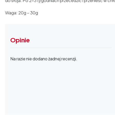
do słoja. Po 2-3 tygodniach przecedzić i przenieść w chł
Waga: 20g – 30g
Opinie
Na razie nie dodano żadnej recenzji.