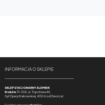
INFORMACJA O SKLEPIE
SKLEP STACJONARNY ALEMBIK
Kraków
31-506, ul. Topolowa 46
(tył Opery Krakowskiej, 400 m od Dworca)