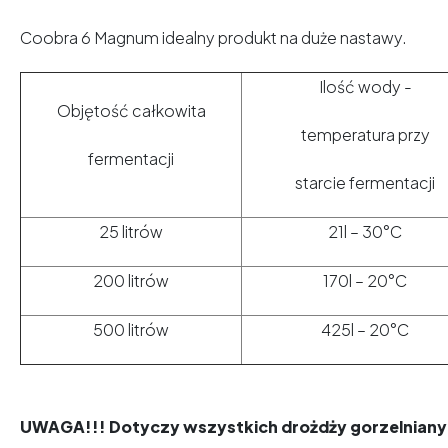
Coobra 6 Magnum idealny produkt na duże nastawy.
Ilość wody -
Objętość całkowita
temperatura przy
fermentacji
starcie fermentacji
25 litrów
21l – 30°C
200 litrów
170l – 20°C
500 litrów
425l – 20°C
UWAGA!!! Dotyczy wszystkich drożdży gorzelnian