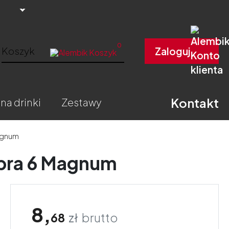
0
Koszyk
Zaloguj
Kontakt
 na drinki
zestawy
agnum
obra 6 Magnum
8,
68
zł
brutto