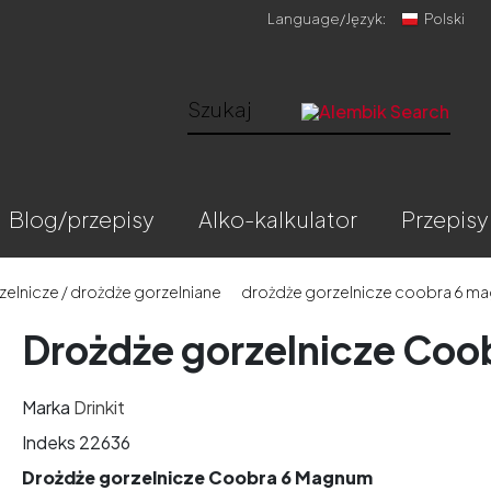
Language/
Język:
Polski
blog/przepisy
alko-kalkulator
przepisy
elnicze / drożdże gorzelniane
drożdże gorzelnicze coobra 6 m
Drożdże gorzelnicze Co
Marka
Drinkit
Indeks
22636
Drożdże gorzelnicze Coobra 6 Magnum