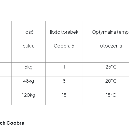
Ilość
Ilość torebek
Optymalna temp
cukru
Coobra 6
otoczenia
6kg
1
25°C
48kg
8
20°C
120kg
15
15°C
ych Coobra