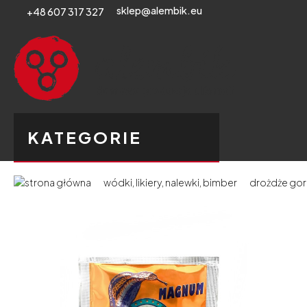
sklep@alembik.eu
+48 607 317 327
KATEGORIE
wódki, likiery, nalewki, bimber
drożdże gorz