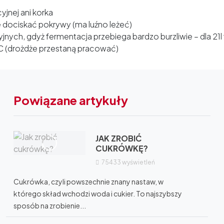
yjnej ani korka
 dociskać pokrywy (ma luźno leżeć)
ych, gdyż fermentacja przebiega bardzo burzliwie – dla 21l
C (drożdże przestaną pracować)
Powiązane artykuły
JAK ZROBIĆ
CUKRÓWKĘ?
75433
wyświetleń
Cukrówka, czyli powszechnie znany nastaw, w
którego skład wchodzi woda i cukier. To najszybszy
sposób na zrobienie...