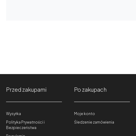
Przed zakupami
Po zakupach
Wysyłka
Moje konto
Polityka Prywatności i
Śledzenie zamówienia
Bezpieczeństwa