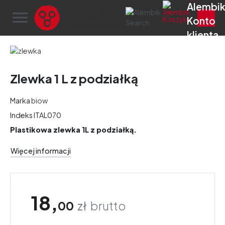
menu
Zlewka 1 L z podziałką
Marka
biow
Indeks
ITAL070
Plastikowa zlewka 1L z podziałką.
Więcej informacji
18,
00
zł
brutto