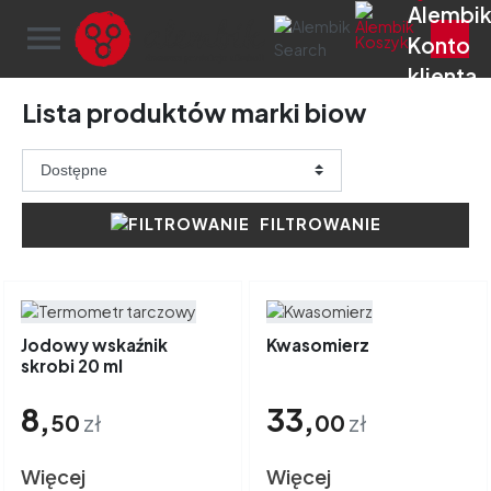
menu
Lista produktów marki biow
FILTROWANIE
Jodowy wskaźnik
Kwasomierz
skrobi 20 ml
8,
33,
50
zł
00
zł
Więcej
Więcej