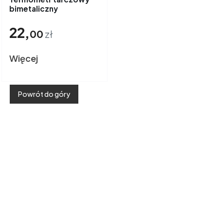
bimetaliczny
22,
00
zł
Więcej
Powrót do góry