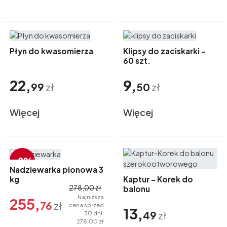
Płyn do kwasomierza
Klipsy do zaciskarki -
60 szt.
22,
9,
99
zł
50
zł
Więcej
Więcej
-8%
Nadziewarka pionowa 3
kg
Kaptur - Korek do
278,00 zł
balonu
szerokootworowego
Najniższa
255,
76
zł
cena sprzed
13,
49
zł
30 dni:
278,00 zł