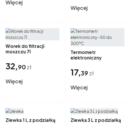
Więcej
Więcej
Worek do filtracji
moszczu 7l
Termometr
elektroniczny
32,
90
zł
17,
39
zł
Więcej
Więcej
Zlewka 1 L z podziałką
Zlewka 3 L z podziałką