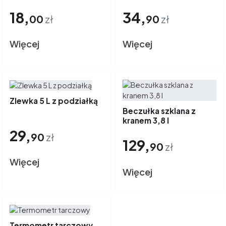
18,
34,
00
zł
90
zł
Więcej
Więcej
Zlewka 5 L z podziałką
Beczułka szklana z
kranem 3,8 l
29,
90
zł
129,
90
zł
Więcej
Więcej
Termometr tarczowy