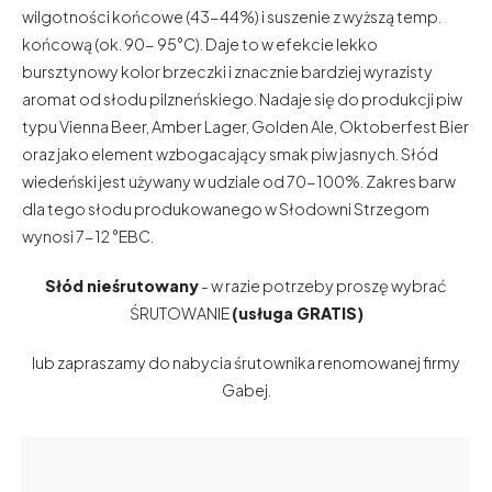
wilgotności końcowe (43-44%) i suszenie z wyższą temp.
końcową (ok. 90- 95°C). Daje to w efekcie lekko
bursztynowy kolor brzeczki i znacznie bardziej wyrazisty
aromat od słodu pilzneńskiego. Nadaje się do produkcji piw
typu Vienna Beer, Amber Lager, Golden Ale, Oktoberfest Bier
oraz jako element wzbogacający smak piw jasnych. Słód
wiedeński jest używany w udziale od 70-100%. Zakres barw
dla tego słodu produkowanego w Słodowni Strzegom
wynosi 7-12 °EBC.
Słód nieśrutowany
- w razie potrzeby proszę wybrać
ŚRUTOWANIE
(usługa GRATIS)
lub zapraszamy do nabycia
śrutownika
renomowanej firmy
Gabej.