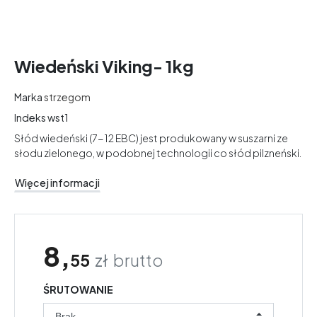
Wiedeński Viking- 1kg
Marka
strzegom
Indeks
wst1
Słód wiedeński (7-12 EBC) jest produkowany w suszarni ze
słodu zielonego, w podobnej technologii co słód pilzneński.
Więcej informacji
8,
55
zł
brutto
ŚRUTOWANIE