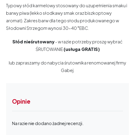
Typowy słód karmelowy stosowany do uzupełnienia smaku i
barwy piwa (lekko słodkawy smak oraz biszkoptowy
aromat). Zakres barw dla tego słodu produkowanego w
Słodowni Strzegom wynosi 30-40 °EBC.
Słód nieśrutowany
- w razie potrzeby proszę wybrać
ŚRUTOWANIE
(usługa GRATIS)
lub zapraszamy do nabycia
śrutownika
renomowanej firmy
Gabej.
Opinie
Na razie nie dodano żadnej recenzji.