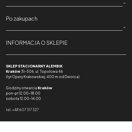

Po zakupach

INFORMACJA O SKLEPIE
SKLEP STACJONARNY ALEMBIK
Kraków
31-506, ul. Topolowa 46
(tył Opery Krakowskiej, 400 m od Dworca)
Godziny otwarcia
Kraków
:
pon-pt 12.00-18.00
sobota 12.00-14.00
tel. +48 607 317 327