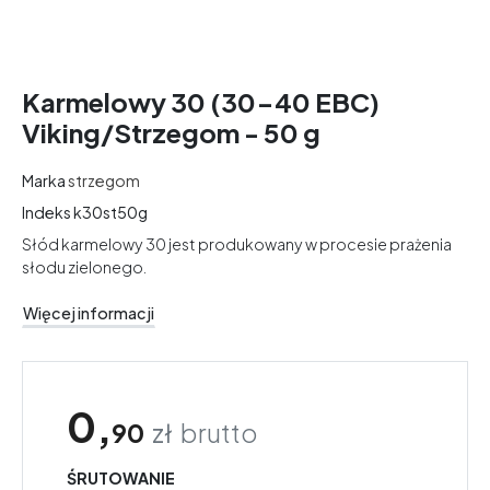
Karmelowy 30 (30-40 EBC)
Viking/Strzegom - 50 g
Marka
strzegom
Indeks
k30st50g
Słód karmelowy 30 jest produkowany w procesie prażenia
słodu zielonego.
Więcej informacji
0,
90
zł
brutto
ŚRUTOWANIE