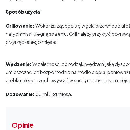
Sposób użycia:
Grillowanie:
Wokół żarzącego się węgla drzewnego ułoż
natychmiast ulegną spaleniu. Grill należy przykryć pokryw
przyrządzanego mięsa).
Wędzenie:
W zależności od rodzaju wędzarni jaką dyspon
umieszczać ich bezpośrednio na źródle ciepła, ponieważ 
Zrębki należy przechowywać w suchym, chłodnym miejs
Dozowanie:
30 ml / kg mięsa.
Opinie