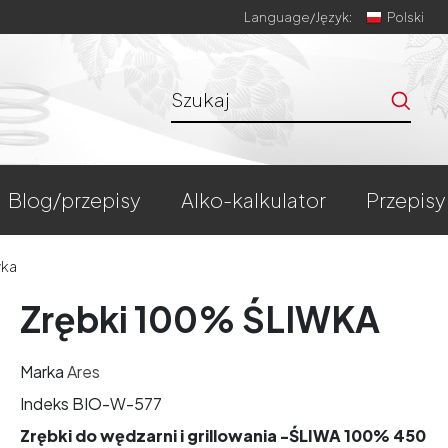
Language/
Język:
Polski
blog/przepisy
alko-kalkulator
przepisy
wka
Zrębki 100% ŚLIWKA
Marka
Ares
Indeks
BIO-W-577
Zrębki do wędzarni i grillowania -ŚLIWA 100% 450