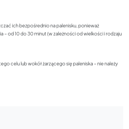
zać ich bezpośrednio na palenisku, ponieważ
a – od 10 do 30 minut (w zależności od wielkości i rodzaju
ego celu lub wokół żarzącego się paleniska – nie należy