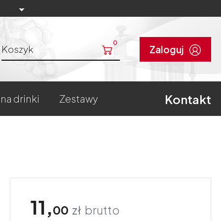
0
Koszyk
Zaloguj
Kontakt
 na drinki
zestawy
11,
00
zł
brutto