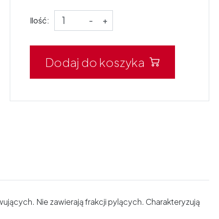
Ilość:
-
+
Dodaj do koszyka
jących. Nie zawierają frakcji pylących. Charakteryzują