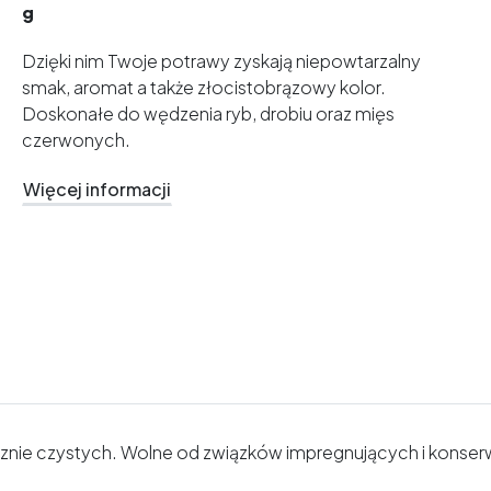
g
Dzięki nim Twoje potrawy zyskają niepowtarzalny
smak, aromat a także złocistobrązowy kolor.
Doskonałe do wędzenia ryb, drobiu oraz mięs
czerwonych.
Więcej informacji
znie czystych. Wolne od związków impregnujących i konserwu