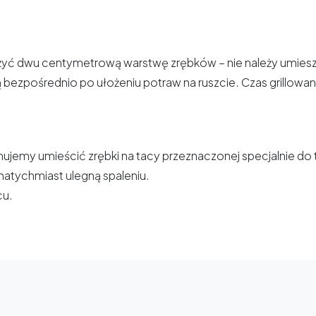
yć dwu centymetrową warstwę zrębków – nie należy umieszc
ą bezpośrednio po ułożeniu potraw na ruszcie. Czas grillowani
ujemy umieścić zrębki na tacy przeznaczonej specjalnie do t
natychmiast ulegną spaleniu.
cu.