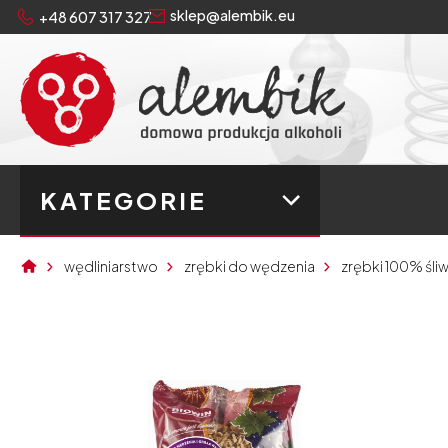
sklep@alembik.eu
+48 607 317 327
KATEGORIE
wędliniarstwo
zrębki do wędzenia
zrębki 100% śli