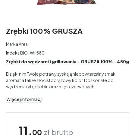
Zrębki 100% GRUSZA
Marka
Ares
Indeks
BIO-W-580
Zrębki do wędzarni i grillowania - GRUSZA 100% - 450g
Dzięki nim Twoje potrawy zyskają niepowtarzalny smak,
aromat a także złocistobrązowy kolor. Doskonałe do
wędzenia ryb, drobiu oraz mięs czerwonych.
Więcej informacji
11,
00
zł
brutto