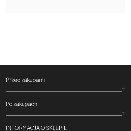
Przed zakupami

Po zakupach

INFORMACJA O SKLEPIE