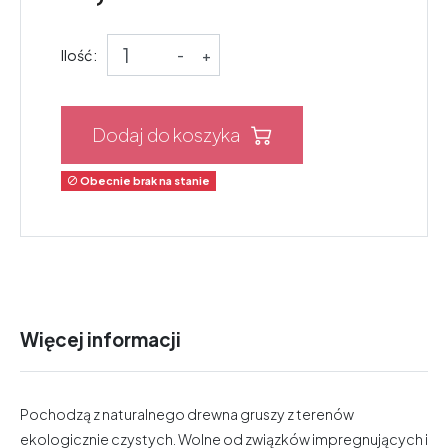
Ilość:
-
+
Dodaj do koszyka
Obecnie brak na stanie

Więcej informacji
Pochodzą z naturalnego drewna gruszy z terenów
ekologicznie czystych. Wolne od związków impregnujących i