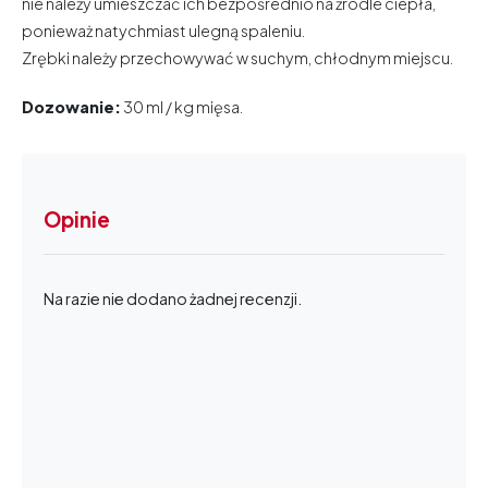
nie należy umieszczać ich bezpośrednio na źródle ciepła,
ponieważ natychmiast ulegną spaleniu.
Zrębki należy przechowywać w suchym, chłodnym miejscu.
Dozowanie:
30 ml / kg mięsa.
Opinie
Na razie nie dodano żadnej recenzji.