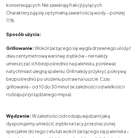
konserwujących. Nie zawierają frakcji pylących.
Charakteryzują się optymalną zawartością wody – poniżej
11%.
Sposób użycia:
Grillowanie:
Wokół żarzącego się węgla drzewnego ułożyć
dwu centymetrową warstwę zrębków – nie należy
umieszczać ich bezpośrednio na palenisku, ponieważ
natychmiast ulegną spaleniu. Grill należy przykryć pokrywą
bezpośrednio po ułożeniu potraw na ruszcie. Czas
grillowania – od 10 do 30 minut (w zależności od wielkości i
rodzaju przyrządzanego mięsa).
Wędzenie:
W zależności od rodzaju wędzarni jaką
dysponujemy umieścić zrębki na tacy przeznaczonej
specjalnie do tego celu lub wokół żarzącego się paleniska –