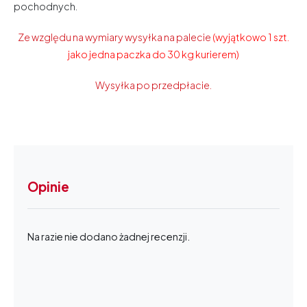
pochodnych.
Ze względu na wymiary wysyłka na palecie
(wyjątkowo 1 szt.
jako jedna paczka do 30 kg kurierem)
Wysyłka po przedpłacie.
Opinie
Na razie nie dodano żadnej recenzji.