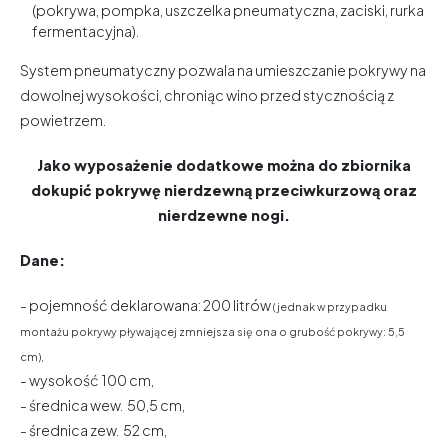
(pokrywa, pompka, uszczelka pneumatyczna, zaciski, rurka
fermentacyjna).
System pneumatyczny pozwala na umieszczanie pokrywy na
dowolnej wysokości, chroniąc wino przed stycznością z
powietrzem.
Jako wyposażenie dodatkowe można do zbiornika
dokupić pokrywę nierdzewną przeciwkurzową oraz
nierdzewne nogi.
Dane:
- pojemność deklarowana: 200 litrów
(jednak w przypadku
montażu pokrywy pływającej zmniejsza się ona o grubość pokrywy: 5,5
cm),
- wysokość 100 cm,
- średnica wew. 50,5 cm,
- średnica zew. 52 cm,