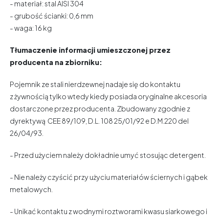
- materiał: stal AISI 304
- grubość ścianki: 0,6 mm
- waga: 16 kg
Tłumaczenie informacji umieszczonej przez
producenta na zbiorniku:
Pojemnik ze stali nierdzewnej nadaje się do kontaktu
z żywnością tylko wtedy kiedy posiada oryginalne akcesoria
dostarczone przez producenta. Zbudowany zgodnie z
dyrektywą CEE 89/109, D.L. 108 25/01/92 e D.M.220 del
26/04/93.
- Przed użyciem należy dokładnie umyć stosując detergent.
- Nie należy czyścić przy użyciu materiałów ściernych i gąbek
metalowych.
- Unikać kontaktu z wodnymi roztworami kwasu siarkowego i