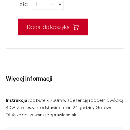
Ilość:
-
+
Dodaj do koszyka
Więcej informacji
Instrukcja:
do butelki 750ml wlać esencję i dopełnić wódką
40%. Zamieszać i odstawić na min. 24 godziny. Gotowe.
Dłuższe dojrzewanie poprawia smak.