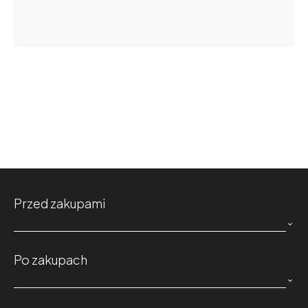
Przed zakupami

Po zakupach
