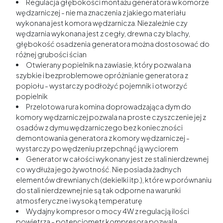
Regulacja głębokości montażu generatora w komorze
wędzarniczej - nie ma znaczenia z jakiego materiału
wykonana jest komora wędzarnicza. Niezależnie czy
wędzarnia wykonana jest z cegły, drewna czy blachy,
głębokość osadzenia generatora można dostosować do
różnej grubości ścian
Otwierany popielnik na zawiasie, który pozwala na
szybkie i bezproblemowe opróżnianie generatora z
popiołu - wystarczy podłożyć pojemnik i otworzyć
popielnik
Przelotowa rura komina doprowadzająca dym do
komory wędzarniczej pozwala na proste czyszczenie jej z
osadów z dymu wędzarniczego bez konieczności
demontowania generatora z komory wędzarniczej -
wystarczy po wędzeniu przepchnąć ją wyciorem
Generator w całości wykonany jest ze stali nierdzewnej
co wydłuża jego żywotność. Nie posiada żadnych
elementów drewnianych (dekielki itp.), które w porównaniu
do stali nierdzewnej nie są tak odporne na warunki
atmosferyczne i wysoką temperaturę
Wydajny kompresor o mocy 4W z regulacją ilości
powietrza - potencjometr kompresora pozwala