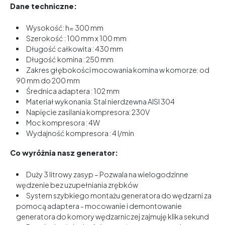
Dane techniczne:
Wysokość: h= 300 mm
Szerokość : 100 mm x 100 mm
Długość całkowita : 430 mm
Długość komina : 250 mm
Zakres głębokości mocowania komina w komorze: od
90 mm do 200 mm
Średnica adaptera : 102 mm
Materiał wykonania: Stal nierdzewna AISI 304
Napięcie zasilania kompresora: 230V
Moc kompresora : 4W
Wydajność kompresora : 4 l/min
Co wyróżnia nasz generator:
Duży 3 litrowy zasyp – Pozwala na wielogodzinne
wędzenie bez uzupełniania zrębków
System szybkiego montażu generatora do wędzarni za
pomocą adaptera - mocowanie i demontowanie
generatora do komory wędzarniczej zajmuję klika sekund