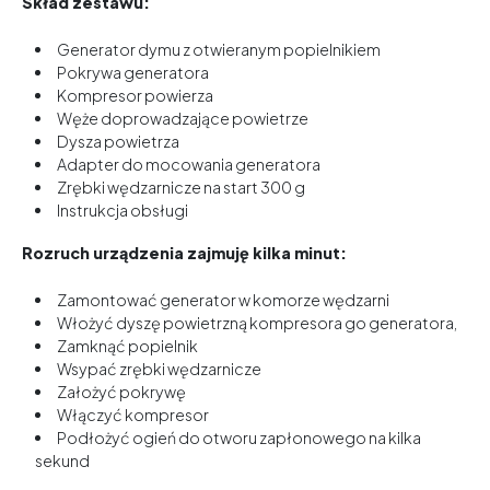
Skład zestawu:
Generator dymu z otwieranym popielnikiem
Pokrywa generatora
Kompresor powierza
Węże doprowadzające powietrze
Dysza powietrza
Adapter do mocowania generatora
Zrębki wędzarnicze na start 300 g
Instrukcja obsługi
Rozruch urządzenia zajmuję kilka minut:
Zamontować generator w komorze wędzarni
Włożyć dyszę powietrzną kompresora go generatora,
Zamknąć popielnik
Wsypać zrębki wędzarnicze
Założyć pokrywę
Włączyć kompresor
Podłożyć ogień do otworu zapłonowego na kilka
sekund