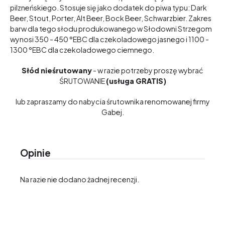
pilzneńskiego. Stosuje się jako dodatek do piwa typu: Dark
Beer, Stout, Porter, Alt Beer, Bock Beer, Schwarzbier. Zakres
barw dla tego słodu produkowanego w Słodowni Strzegom
wynosi 350 - 450 °EBC dla czekoladowego jasnego i 1100 -
1300 °EBC dla czekoladowego ciemnego.
Słód nieśrutowany
- w razie potrzeby proszę wybrać
ŚRUTOWANIE
(usługa GRATIS)
lub zapraszamy do nabycia
śrutownika
renomowanej firmy
Gabej.
Opinie
Na razie nie dodano żadnej recenzji.