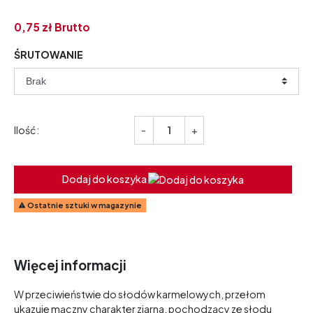
0,
75
zł
Brutto
ŚRUTOWANIE
Ilość:
-
+
Dodaj do koszyka
Ostatnie sztuki w magazynie

Więcej informacji
W przeciwieństwie do słodów karmelowych, przełom
ukazuje mączny charakter ziarna, pochodzący ze słodu