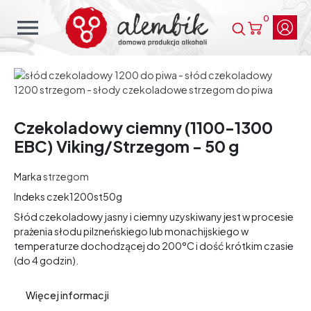
0
menu
Czekoladowy ciemny (1100-1300
EBC) Viking/Strzegom - 50 g
Marka
strzegom
Indeks
czek1200st50g
Słód czekoladowy jasny i ciemny uzyskiwany jest w procesie
prażenia słodu pilzneńskiego lub monachijskiego w
temperaturze dochodzącej do 200°C i dość krótkim czasie
(do 4 godzin).
Więcej informacji