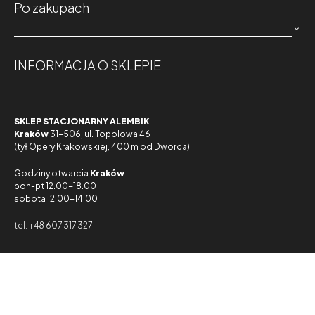
Po zakupach

INFORMACJA O SKLEPIE
SKLEP STACJONARNY ALEMBIK
Kraków
31-506, ul. Topolowa 46
(tył Opery Krakowskiej, 400 m od Dworca)
Godziny otwarcia
Kraków
:
pon-pt 12.00-18.00
sobota 12.00-14.00
tel. +48 607 317 327