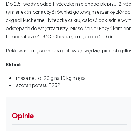
Do 2,5 l wody dodać 1 łyżeczkę mielonego pieprzu, 2 łyżeczk
tymianek (można użyć również gotową mieszankę ziół do
dkg soli kuchennej, łyżeczkę cukru, całość dokładnie wy
odstępach do wnętrza tuszy. Mięso ściśle ułożyć kamienn
temperaturze 4–8°C. Obracając mięso co 2–3 dni.
Peklowane mięso można gotować, wędzić, piec lub grill
Skład:
masa netto: 20 g na 10 kg mięsa
azotan potasu E252
Opinie