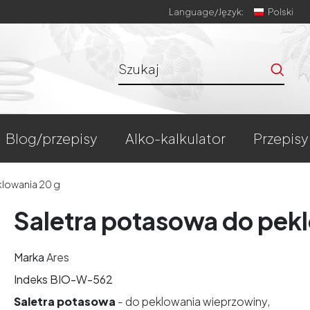
Language/
Język:
Polski
blog/przepisy
alko-kalkulator
przepisy
lowania 20 g
Saletra potasowa do pek
Marka
Ares
Indeks
BIO-W-562
Saletra potasowa
- do peklowania wieprzowiny,