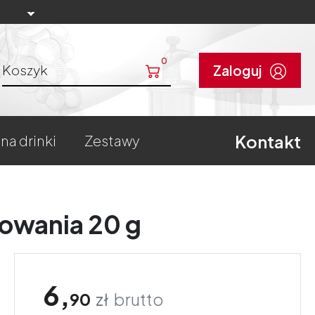
0
Koszyk
Zaloguj
Kontakt
 na drinki
zestawy
lowania 20 g
6,
90
zł
brutto