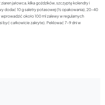
 ziaren jałowca, kilka goździków, szczyptę kolendry i
wy dodać 10 g saletry potasowej (½ opakowania), 20-40
mm wprowadzić około 100 ml zalewy w regularnych
i być całkowicie zakryte). Peklować 7–9 dni w