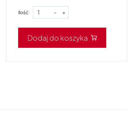
Ilość:
-
+
Dodaj do koszyka