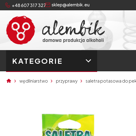
sklep@alembik.eu
+48 607 317 327
KATEGORIE
wędliniarstwo
przyprawy
saletra potasowa do pek