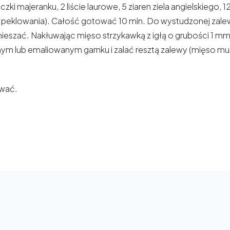
i majeranku, 2 liście laurowe, 5 ziaren ziela angielskiego, 12
 peklowania). Całość gotować 10 min. Do wystudzonej zale
mieszać. Nakłuwając mięso strzykawką z igłą o grubości 1 
ym lub emaliowanym garnku i zalać resztą zalewy (mięso mus
ować.