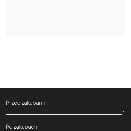
Przed zakupami

Po zakupach