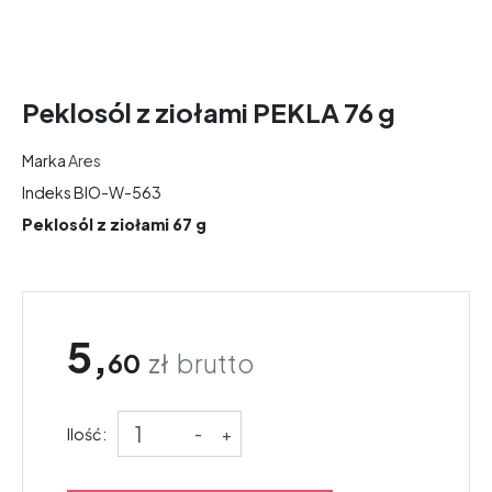
Peklosól z ziołami PEKLA 76 g
Marka
Ares
Indeks
BIO-W-563
Peklosól z ziołami 67 g
5,
60
zł
brutto
Ilość:
-
+