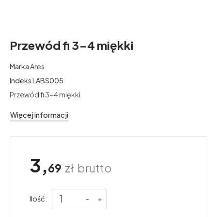
Przewód fi 3-4 miękki
Marka
Ares
Indeks
LABS005
Przewód fi 3-4 miękki.
Więcej informacji
3,
69
zł
brutto
Ilość:
-
+