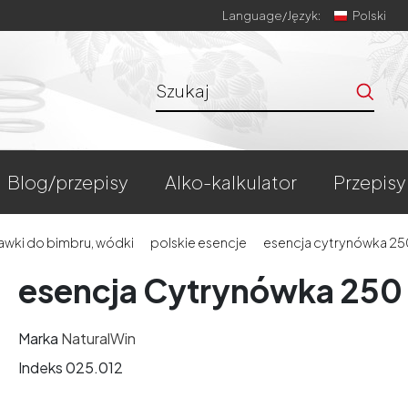
Language/
Język:
Polski
blog/przepisy
alko-kalkulator
przepisy
rawki do bimbru, wódki
polskie esencje
esencja cytrynówka 25
esencja Cytrynówka 250
Marka
NaturalWin
Indeks
025.012