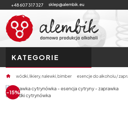
sklep@alembik.eu
+48 607 317 327
KATEGORIE
wódki, likiery, nalewki, bimber
esencje do alkoholu / zap
-15%