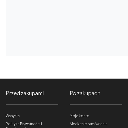
Przed zakupami
Po zakupach
Wysyłka
Moje konto
Polityka Prywatności i
Śledzenie zamówienia