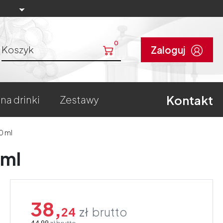
0
Koszyk
Zaloguj
Kontakt
 na drinki
zestawy
0 ml
 ml
38,
24
zł
brutto
44,99
zł
brutto