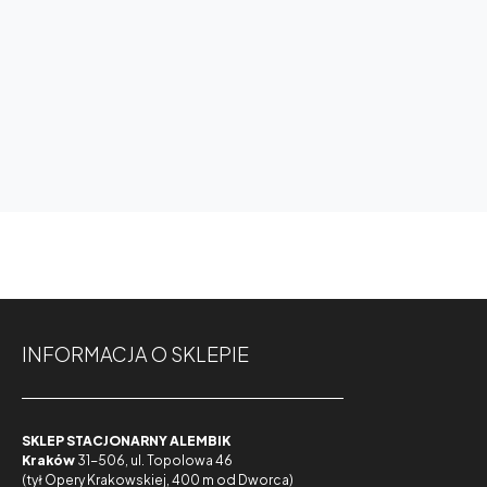
INFORMACJA O SKLEPIE
SKLEP STACJONARNY ALEMBIK
Kraków
31-506, ul. Topolowa 46
(tył Opery Krakowskiej, 400 m od Dworca)