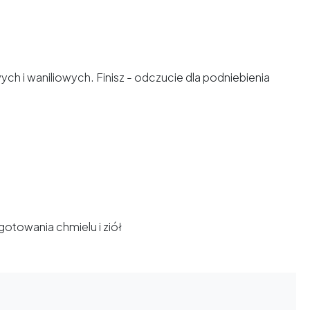
h i waniliowych. Finisz - odczucie dla podniebienia
otowania chmielu i ziół