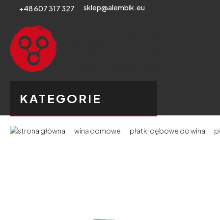
sklep@alembik.eu
+48 607 317 327
KATEGORIE
wina domowe
płatki dębowe do wina
p