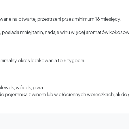
wane na otwartej przestrzeni przez minimum 18 miesięcy.
posiada mniej tanin, nadaje winu więcej aromatów kokosowyc
nimalny okres leżakowania to 6 tygodni.
alewek, wódek, piwa
o pojemnika z winem lub w płóciennych woreczkach jak do g