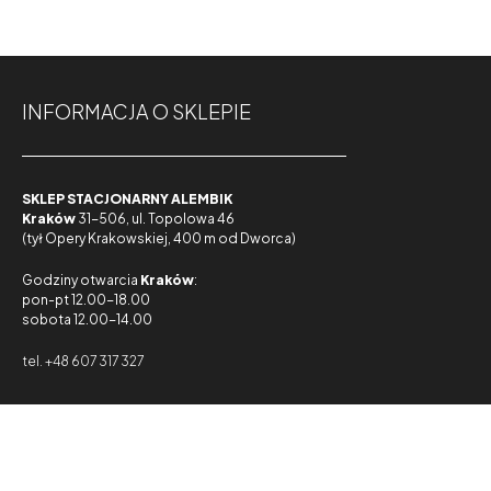
INFORMACJA O SKLEPIE
SKLEP STACJONARNY ALEMBIK
Kraków
31-506, ul. Topolowa 46
(tył Opery Krakowskiej, 400 m od Dworca)
Godziny otwarcia
Kraków
:
pon-pt 12.00-18.00
sobota 12.00-14.00
tel. +48 607 317 327