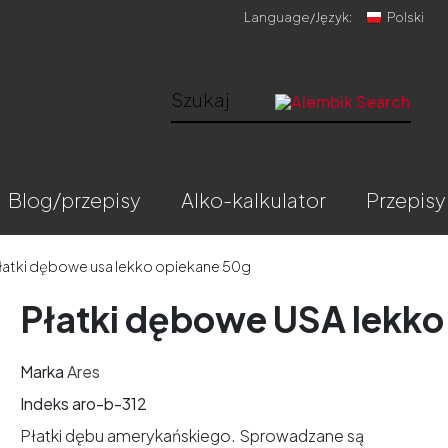
Language/
Język:
Polski
blog/przepisy
alko-kalkulator
przepisy
łatki dębowe usa lekko opiekane 50g
Płatki dębowe USA lekko
Marka
Ares
Indeks
aro-b-312
Płatki dębu amerykańskiego. Sprowadzane są