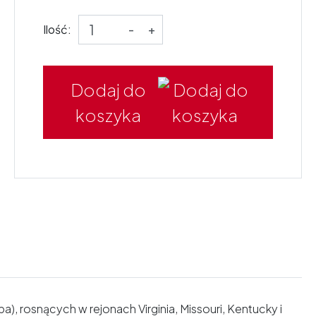
Ilość:
-
+
Dodaj do
koszyka
rosnących w rejonach Virginia, Missouri, Kentucky i