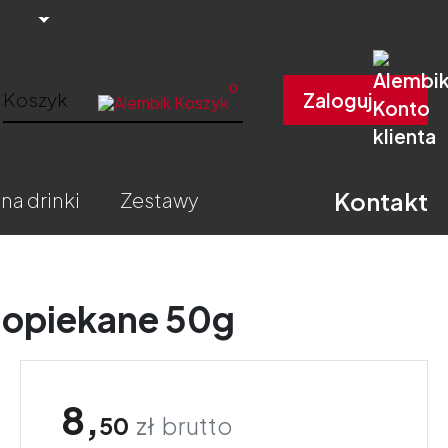
0
Koszyk
Zaloguj
Kontakt
 na drinki
zestawy
 opiekane 50g
8,
50
zł
brutto