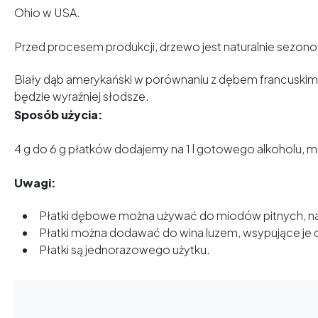
Ohio w USA.
Przed procesem produkcji, drzewo jest naturalnie sezono
Biały dąb amerykański w porównaniu z dębem francuskim, 
będzie wyraźniej słodsze.
Sposób użycia:
4 g do 6 g płatków dodajemy na 1 l gotowego alkoholu, mi
Uwagi:
Płatki dębowe można używać do miodów pitnych, n
Płatki można dodawać do wina luzem, wsypujące je d
Płatki są jednorazowego użytku.