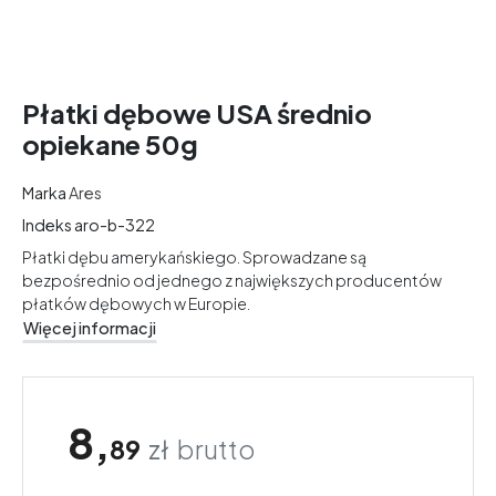
Płatki dębowe USA średnio
opiekane 50g
Marka
Ares
Indeks
aro-b-322
Płatki dębu amerykańskiego. Sprowadzane są
bezpośrednio od jednego z największych producentów
płatków dębowych w Europie.
Więcej informacji
8,
89
zł
brutto