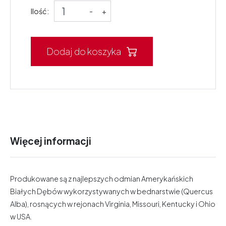
Ilość:
-
+
Dodaj do koszyka
Więcej informacji
Produkowane są z najlepszych odmian Amerykańskich
Białych Dębów wykorzystywanych w bednarstwie (Quercus
Alba), rosnących w rejonach Virginia, Missouri, Kentucky i Ohio
w USA.