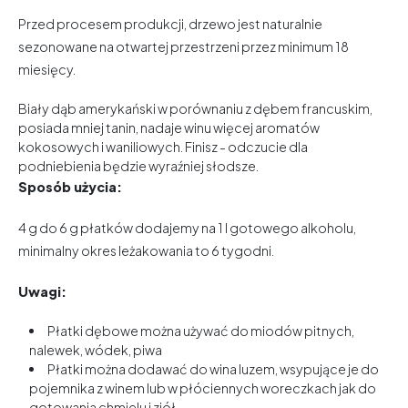
Przed procesem produkcji, drzewo jest naturalnie
sezonowane na otwartej przestrzeni przez minimum 18
miesięcy.
Biały dąb amerykański w porównaniu z dębem francuskim,
posiada mniej tanin, nadaje winu więcej aromatów
kokosowych i waniliowych. Finisz - odczucie dla
podniebienia będzie wyraźniej słodsze.
Sposób użycia:
4 g do 6 g płatków dodajemy na 1 l gotowego alkoholu,
minimalny okres leżakowania to 6 tygodni.
Uwagi:
Płatki dębowe można używać do miodów pitnych,
nalewek, wódek, piwa
Płatki można dodawać do wina luzem, wsypujące je do
pojemnika z winem lub w płóciennych woreczkach jak do
gotowania chmielu i ziół