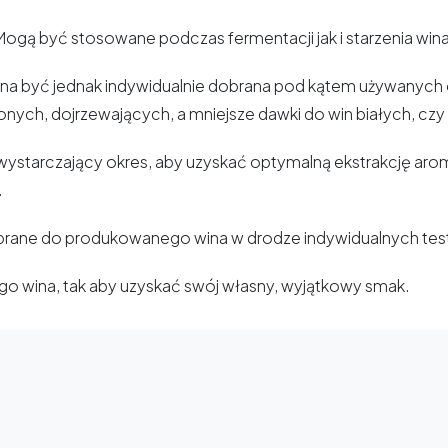
Mogą być stosowane podczas fermentacji jak i starzenia wina
winna być jednak indywidualnie dobrana pod kątem używany
ych, dojrzewających, a mniejsze dawki do win białych, cz
o wystarczający okres, aby uzyskać optymalną ekstrakcję aro
.
obrane do produkowanego wina w drodze indywidualnych tes
o wina, tak aby uzyskać swój własny, wyjątkowy smak.