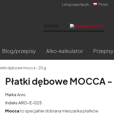
Language/
Język:
Polski
blog/przepisy
alko-kalkulator
przepisy
łatki dębowe mocca - 20 g
Płatki dębowe MOCCA - 
Marka
Ares
Indeks
ARO-E-025
Mocca
to specjalnie dobrana mieszanka płatków