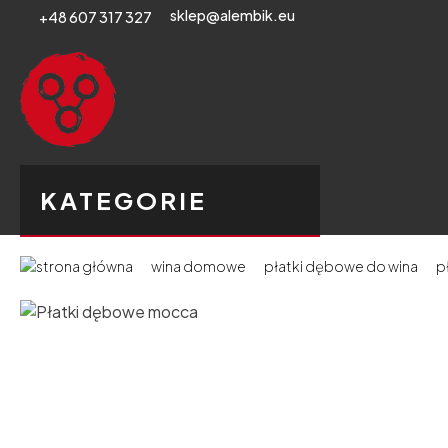
sklep@alembik.eu
+48 607 317 327
KATEGORIE
wina domowe
płatki dębowe do wina
p