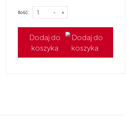
Ilość:
-
+
Dodaj do
koszyka