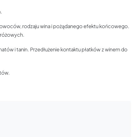
.
ch owoców, rodzaju wina i pożądanego efektu końcowego.
y różowych.
matów i tanin. Przedłużenie kontaktu płatków z winem do
tów.