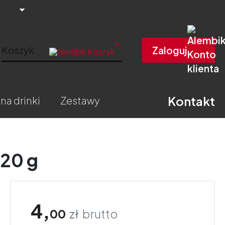
0
Koszyk
Zaloguj
Kontakt
 na drinki
zestawy
20 g
4,
00
zł
brutto