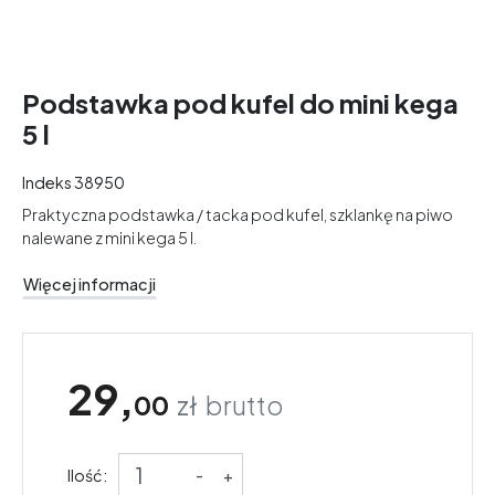
Podstawka pod kufel do mini kega
5 l
Indeks
38950
Praktyczna podstawka / tacka pod kufel, szklankę na piwo
nalewane z mini kega 5 l.
Więcej informacji
29,
00
zł
brutto
Ilość:
-
+