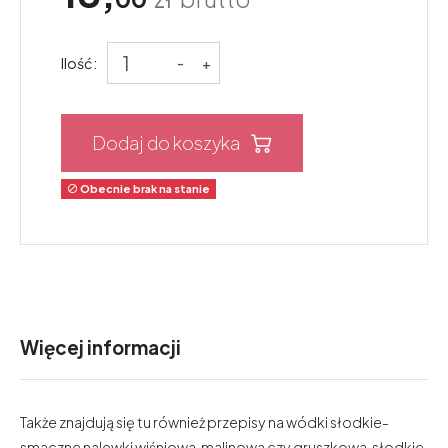
Ilość:
-
+
Dodaj do koszyka
Obecnie brak na stanie

Więcej informacji
Także znajdują się tu również przepisy na wódki słodkie-
smaczne nalewki wiśniowa, malinowa czy gruszkowa, słodkie