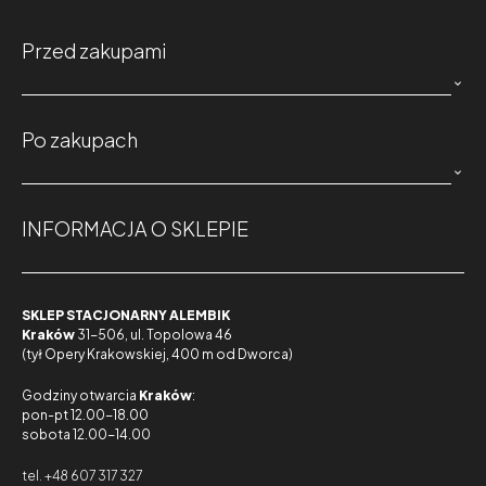
Przed zakupami

Po zakupach

INFORMACJA O SKLEPIE
SKLEP STACJONARNY ALEMBIK
Kraków
31-506, ul. Topolowa 46
(tył Opery Krakowskiej, 400 m od Dworca)
Godziny otwarcia
Kraków
:
pon-pt 12.00-18.00
sobota 12.00-14.00
tel. +48 607 317 327