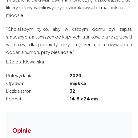
likiery różany, waniliowy czy poziomkowy albo maliniak na
miodzie.
"Chciałabym tylko, aby w każdym domu był zapas
smacznych, a tańszych od kupnych, trunków, dla rozgrzewki
w mrozy, dla podniety przy zmęczeniu, dla ożywienia i
dodania humoru przy biesiadzie."
Elżbieta Kiewarska
Rok wydania:
2020
Oprawa:
miękka
Liczba stron:
32
Format:
14.5 x 24 cm
Opinie