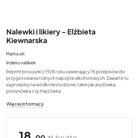
Nalewki i likiery - Elżbieta
Kiewnarska
Marka
alk
Indeks
nallikek
Reprint broszurki z 1928 roku zawierający 76 przepisów do
przygotowania różnych napojów alkoholowych. Zawarte tu
są przepisy na wódki niesłodzone, takie jak anyżówka,
piołunówka czy miętówka.
Więcej informacji
18,
00
zł
brutto