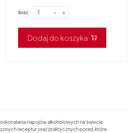
Ilość:
-
+
Dodaj do koszyka
oskonalania napojów alkoholowych na świecie.
dzonych receptur oraz praktycznych porad, które