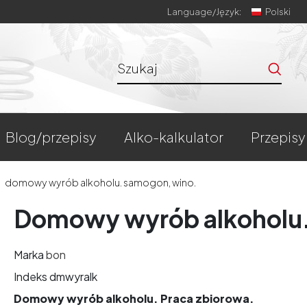
Language/
Język:
Polski
blog/przepisy
alko-kalkulator
przepisy
domowy wyrób alkoholu. samogon, wino.
Domowy wyrób alkoholu.
Marka
bon
Indeks
dmwyralk
Domowy wyrób alkoholu. Praca zbiorowa.