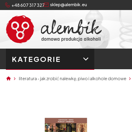
sklep@alembik.eu
+48 607 317 327
KATEGORIE
literatura - jak zrobić nalewkę, piwo i alkohole domowe