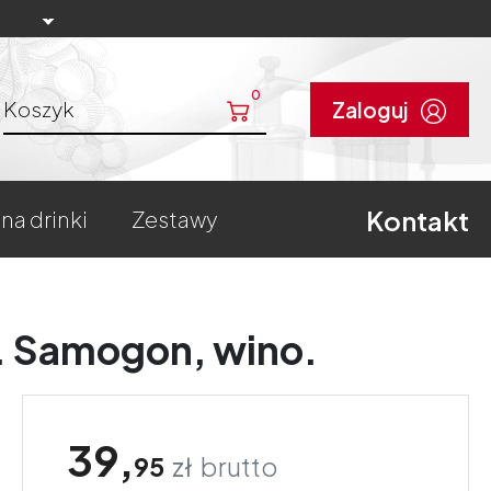
0
Koszyk
Zaloguj
Kontakt
 na drinki
zestawy
 Samogon, wino.
39,
95
zł
brutto