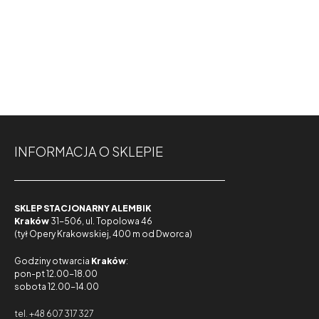
INFORMACJA O SKLEPIE
SKLEP STACJONARNY ALEMBIK
Kraków
31-506, ul. Topolowa 46
(tył Opery Krakowskiej, 400 m od Dworca)
Godziny otwarcia
Kraków
:
pon-pt 12.00-18.00
sobota 12.00-14.00
tel. +48 607 317 327