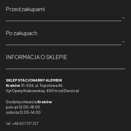
Przed zakupami

Po zakupach

INFORMACJA O SKLEPIE
SKLEP STACJONARNY ALEMBIK
Kraków
31-506, ul. Topolowa 46
(tył Opery Krakowskiej, 400 m od Dworca)
Godziny otwarcia
Kraków
:
pon-pt 12.00-18.00
sobota 12.00-14.00
tel. +48 607 317 327