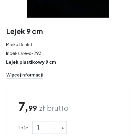
Lejek 9 cm
Marka
Drinkit
Indeks
are-s-293
Lejek plastikowy 9 cm
Więcej informacji
7,
99
zł
brutto
Ilość:
-
+