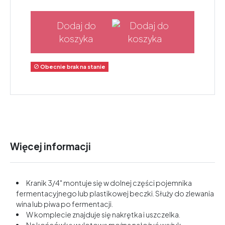
Dodaj do
koszyka
Obecnie brak na stanie

Więcej informacji
Kranik 3/4" montuje się w dolnej części pojemnika
fermentacyjnego lub plastikowej beczki. Służy do zlewania
wina lub piwa po fermentacji.
W komplecie znajduje się nakrętka i uszczelka.