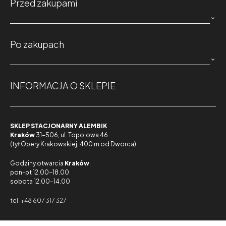
Przed zakupami

Po zakupach

INFORMACJA O SKLEPIE
SKLEP STACJONARNY ALEMBIK
Kraków
31-506, ul. Topolowa 46
(tył Opery Krakowskiej, 400 m od Dworca)
Godziny otwarcia
Kraków
:
pon-pt 12.00-18.00
sobota 12.00-14.00
tel. +48 607 317 327