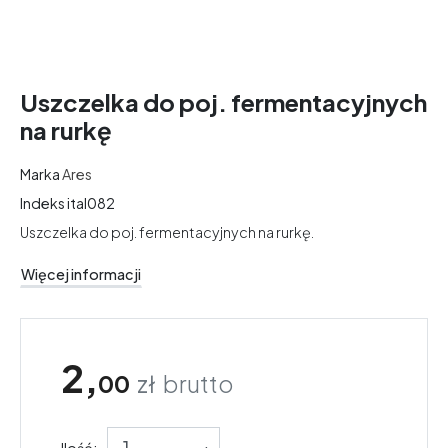
Uszczelka do poj. fermentacyjnych
na rurkę
Marka
Ares
Indeks
ital082
Uszczelka do poj. fermentacyjnych na rurkę.
Więcej informacji
2,
00
zł
brutto
Ilość:
-
+