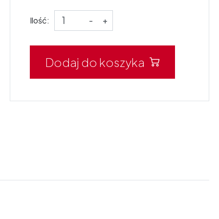
Ilość:
-
+
Dodaj do koszyka