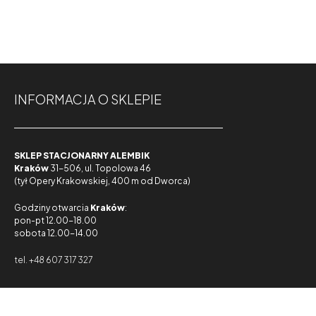
INFORMACJA O SKLEPIE
SKLEP STACJONARNY ALEMBIK
Kraków
31-506, ul. Topolowa 46
(tył Opery Krakowskiej, 400 m od Dworca)
Godziny otwarcia
Kraków
:
pon-pt 12.00-18.00
sobota 12.00-14.00
tel. +48 607 317 327