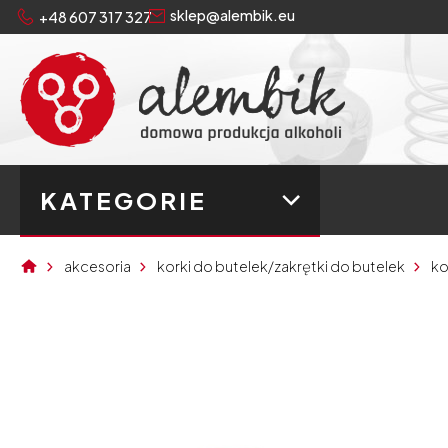
sklep@alembik.eu
+48 607 317 327
KATEGORIE
akcesoria
korki do butelek/zakrętki do butelek
ko