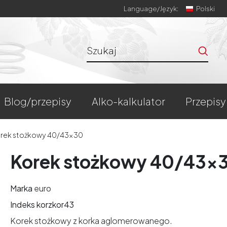
Language/
Język:
Polski
blog/przepisy
alko-kalkulator
przepisy
rek stożkowy 40/43x30
Korek stożkowy 40/43x
Marka
euro
Indeks
korzkor43
Korek stożkowy z korka aglomerowanego.