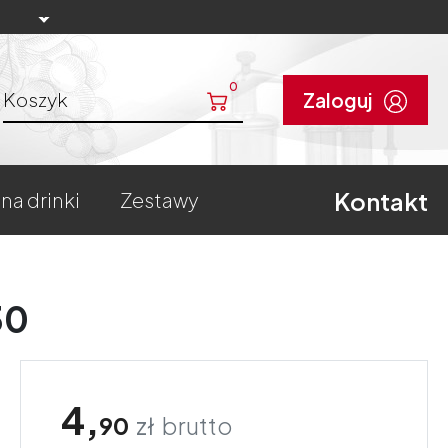
0
Koszyk
Zaloguj
Kontakt
 na drinki
zestawy
30
4,
90
zł
brutto