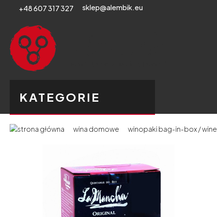
sklep@alembik.eu
+48 607 317 327
KATEGORIE
wina domowe
winopaki bag-in-box / wine