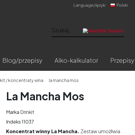
Language/
Język:
Polski
blog/przepisy
alko-kalkulator
przepisy
kit / koncentraty wina
la mancha mos
La Mancha Mos
Marka
Drinkit
Indeks
11037
Koncentrat winny La Mancha.
Zestaw umożliwia