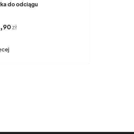
rka do odciągu
,
90
zł
ęcej