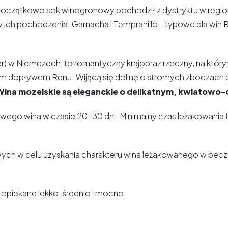
oczątkowo sok winogronowy pochodził z dystryktu w regionie
ch pochodzenia. Garnacha i Tempranillo - typowe dla win Rio
er) w Niemczech, to romantyczny krajobraz rzeczny, na któr
szym dopływem Renu. Wijącą się dolinę o stromych zboczach
Wina mozelskie są eleganckie o delikatnym, kwiatow
o wina w czasie 20-30 dni. Minimalny czas leżakowania to 
ych w celu uzyskania charakteru wina leżakowanego w beczk
opiekane lekko, średnio i mocno.