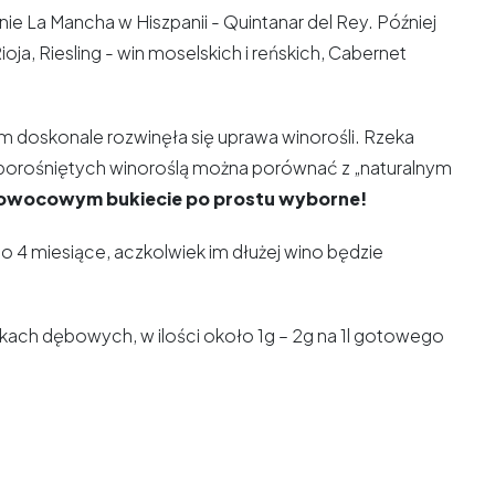
 La Mancha w Hiszpanii - Quintanar del Rey. Później
ja, Riesling - win moselskich i reńskich, Cabernet
ym doskonale rozwinęła się uprawa winorośli. Rzeka
 porośniętych winoroślą można porównać z „naturalnym
o-owocowym bukiecie po prostu wyborne!
4 miesiące, aczkolwiek im dłużej wino będzie
ach dębowych, w ilości około 1g – 2g na 1l gotowego