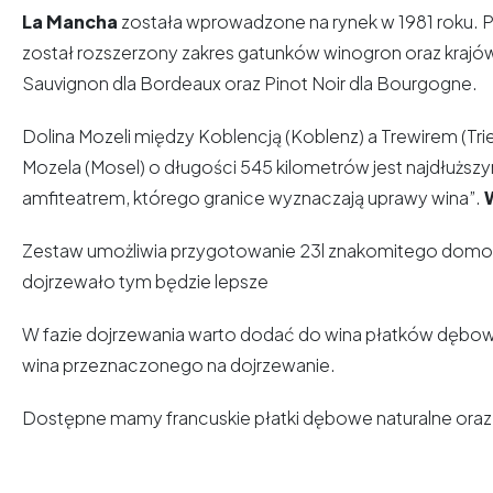
La Mancha
została wprowadzone na rynek w 1981 roku. P
został rozszerzony zakres gatunków winogron oraz krajów i
Sauvignon dla Bordeaux oraz Pinot Noir dla Bourgogne.
Dolina Mozeli między Koblencją (Koblenz) a Trewirem (Tri
Mozela (Mosel) o długości 545 kilometrów jest najdłuż
amfiteatrem, którego granice wyznaczają uprawy wina”.
Zestaw umożliwia przygotowanie 23l znakomitego domoweg
dojrzewało tym będzie lepsze
W fazie dojrzewania warto dodać do wina płatków dębow
wina przeznaczonego na dojrzewanie.
Dostępne mamy francuskie płatki dębowe naturalne oraz 