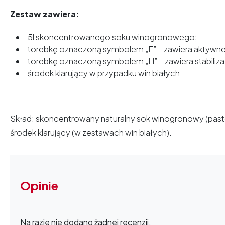
Zestaw zawiera:
5l skoncentrowanego soku winogronowego;
torebkę oznaczoną symbolem „E” – zawiera aktywne
torebkę oznaczoną symbolem „H” – zawiera stabiliza
środek klarujący w przypadku win białych
Skład: skoncentrowany naturalny sok winogronowy (paste
środek klarujący (w zestawach win białych).
Opinie
Na razie nie dodano żadnej recenzji.