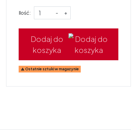
Ilość:
-
+
Dodaj do
koszyka
Ostatnie sztuki w magazynie
