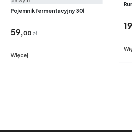
Ru
Pojemnik fermentacyjny 30l
19
59,
00
zł
Wi
Więcej