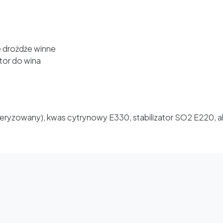
 drożdże winne
tor do wina
ryzowany), kwas cytrynowy E330, stabilizator SO2 E220, ak