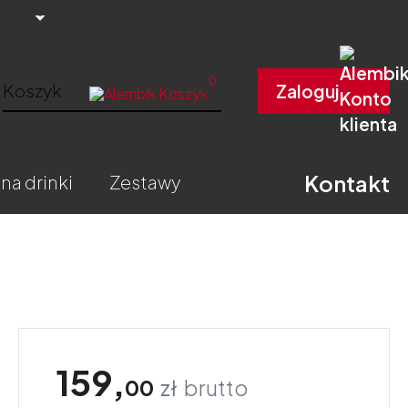
0
Koszyk
Zaloguj
Kontakt
 na drinki
zestawy
159,
00
zł
brutto