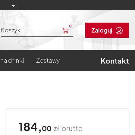
0
Koszyk
Zaloguj
Kontakt
 na drinki
zestawy
184,
00
zł
brutto