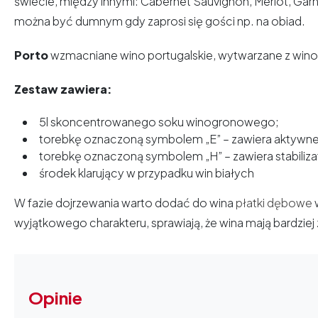
świecie, między innymi: Cabernet Sauvignon, Merlot, Gar
można być dumnym gdy zaprosi się gości np. na obiad.
Porto
wzmacniane wino portugalskie, wytwarzane z winog
Zestaw zawiera:
5l skoncentrowanego soku winogronowego;
torebkę oznaczoną symbolem „E” – zawiera aktywne
torebkę oznaczoną symbolem „H” – zawiera stabiliza
środek klarujący w przypadku win białych
W fazie dojrzewania warto dodać do wina
płatki dębowe
w
wyjątkowego charakteru, sprawiają, że wina mają bardzie
Opinie