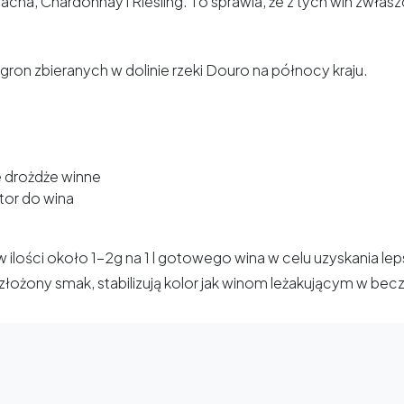
nacha, Chardonnay i Riesling. To sprawia, że z tych win zwł
ron zbieranych w dolinie rzeki Douro na północy kraju.
 drożdże winne
tor do wina
 ilości około 1-2g na 1 l gotowego wina w celu uzyskania l
j złożony smak, stabilizują kolor jak winom leżakującym w b