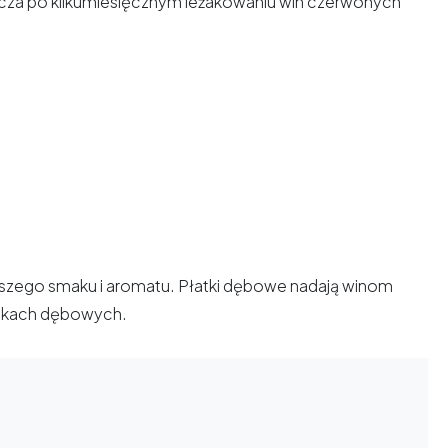
aszcza po kilkumiesięcznym leżakowaniu win czerwonych
epszego smaku i aromatu. Płatki dębowe nadają winom
eczkach dębowych.