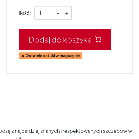
Ilość:
-
+
Dodaj do koszyka
Ostatnie sztuki w magazynie

odzą z najbardziej znanych i respektowanych szczepów w