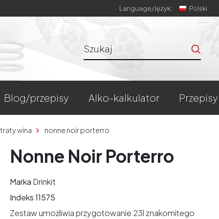
Language/
Język:
Polski
blog/przepisy
alko-kalkulator
przepisy
traty wina
nonne noir porterro
Nonne Noir Porterro
Marka
Drinkit
Indeks
11575
Zestaw umożliwia przygotowanie 23l znakomitego