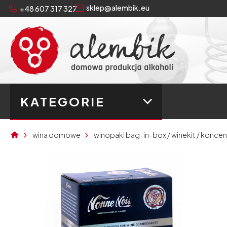
sklep@alembik.eu
+48 607 317 327
KATEGORIE
wina domowe
winopaki bag-in-box / winekit / koncen