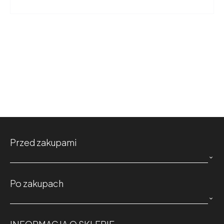
Przed zakupami

Po zakupach
