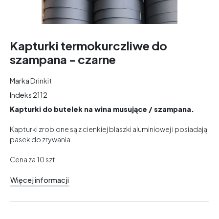
Kapturki termokurczliwe do
szampana - czarne
Marka
Drinkit
Indeks
2112
Kapturki do butelek na wina musujące / szampana.
Kapturki zrobione są z cienkiej blaszki aluminiowej i posiadają
pasek do zrywania.
Cena za 10 szt.
Więcej informacji