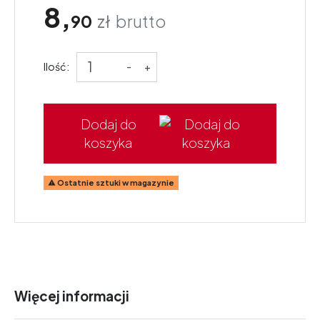
8,
90
zł
brutto
Ilość:
-
+
Dodaj do
koszyka
Ostatnie sztuki w magazynie

Więcej informacji