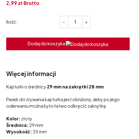
2,
99
zł
Brutto
Ilość:
-
+
Dodaj do koszyka
Więcej informacji
Kapturki o średnicy
29 mm na
zakrętki 28 mm
.
Pasek do zrywania kapturka jest obniżony, żeby po jego
oderwaniu można było łatwo odkręcić zakrętkę.
Kolor:
złoty
Średnica:
29 mm
Wysokość:
35 mm