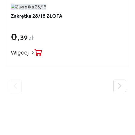
Zakrętka 28/18 ZŁOTA
0,
39
zł
Więcej

