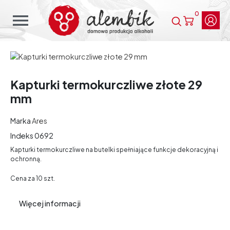
0
menu
Kapturki termokurczliwe złote 29
mm
Marka
Ares
Indeks
0692
Kapturki termokurczliwe na butelki spełniające funkcje dekoracyjną i
ochronną.
Cena za 10 szt.
Więcej informacji