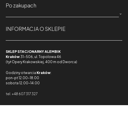
Po zakupach

INFORMACJA O SKLEPIE
SKLEP STACJONARNY ALEMBIK
Kraków
31-506, ul. Topolowa 46
(tył Opery Krakowskiej, 400 m od Dworca)
Godziny otwarcia
Kraków
:
pon-pt 12.00-18.00
sobota 12.00-14.00
tel. +48 607 317 327