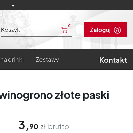
0
Koszyk
Zaloguj
Kontakt
 na drinki
zestawy
winogrono złote paski
3,
90
zł
brutto