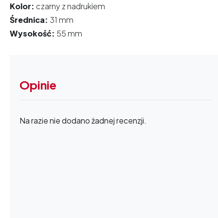
Kolor:
czarny z nadrukiem
Średnica:
31 mm
Wysokość:
55 mm
Opinie
Na razie nie dodano żadnej recenzji.