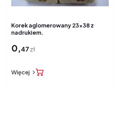
Korek aglomerowany 23x38 z
nadrukiem.
0,
47
zł
Więcej