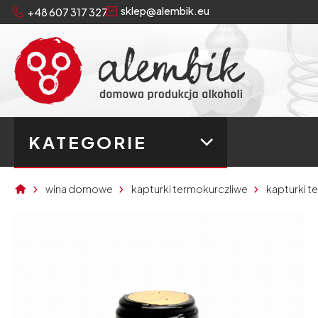
sklep@alembik.eu
+48 607 317 327
KATEGORIE
wina domowe
kapturki termokurczliwe
kapturki t