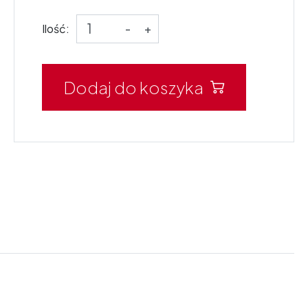
Ilość:
-
+
Dodaj do koszyka