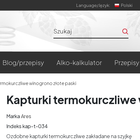
Language/
Język:
Polski
blog/przepisy
alko-kalkulator
przepisy
ermokurczliwe winogrono złote paski
Kapturki termokurczliwe 
Marka
Ares
Indeks
kap-t-034
Ozdobne kapturki termokurczliwe zakładane na szyjkę