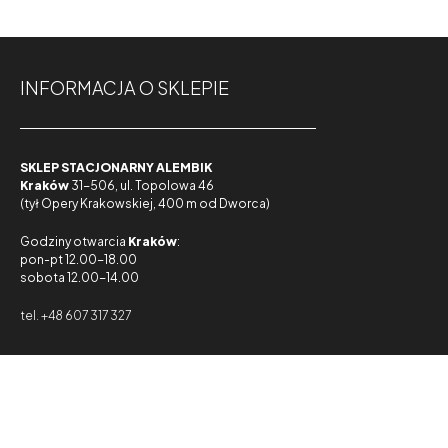
INFORMACJA O SKLEPIE
SKLEP STACJONARNY ALEMBIK
Kraków
31-506, ul. Topolowa 46
(tył Opery Krakowskiej, 400 m od Dworca)
Godziny otwarcia
Kraków
:
pon-pt 12.00-18.00
sobota 12.00-14.00
tel. +48 607 317 327