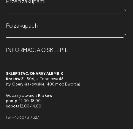
Przed zakupami

Po zakupach

INFORMACJA O SKLEPIE
SKLEP STACJONARNY ALEMBIK
Kraków
31-506, ul. Topolowa 46
(tył Opery Krakowskiej, 400 m od Dworca)
Godziny otwarcia
Kraków
:
pon-pt 12.00-18.00
sobota 12.00-14.00
tel. +48 607 317 327