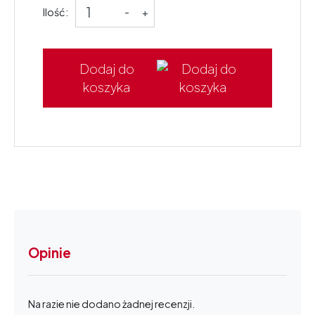
Ilość:
-
+
Dodaj do
koszyka
Opinie
Na razie nie dodano żadnej recenzji.