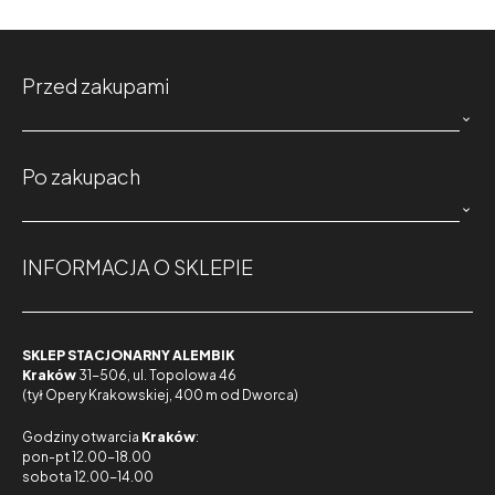
Przed zakupami

Po zakupach

INFORMACJA O SKLEPIE
SKLEP STACJONARNY ALEMBIK
Kraków
31-506, ul. Topolowa 46
(tył Opery Krakowskiej, 400 m od Dworca)
Godziny otwarcia
Kraków
:
pon-pt 12.00-18.00
sobota 12.00-14.00