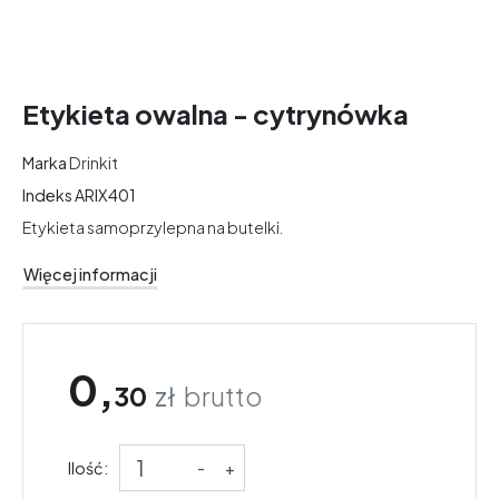
Etykieta owalna - cytrynówka
Marka
Drinkit
Indeks
ARIX401
Etykieta samoprzylepna na butelki.
Więcej informacji
0,
30
zł
brutto
Ilość:
-
+