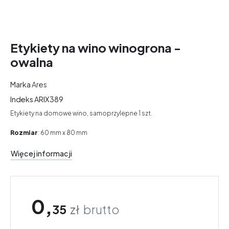
Etykiety na wino winogrona -
owalna
Marka
Ares
Indeks
ARIX389
Etykiety na domowe wino, samoprzylepne 1 szt.
Rozmiar
: 60 mm x 80 mm
Więcej informacji
0,
35
zł
brutto