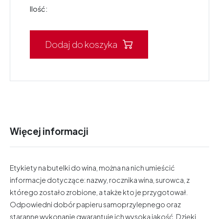
Ilość:
Dodaj do koszyka
Więcej informacji
Etykiety na butelki do wina, można na nich umieścić
informacje dotyczące: nazwy, rocznika wina, surowca, z
którego zostało zrobione, a także kto je przygotował.
Odpowiedni dobór papieru samoprzylepnego oraz
staranne wykonanie gwarantuje ich wysoką jakość. Dzięki