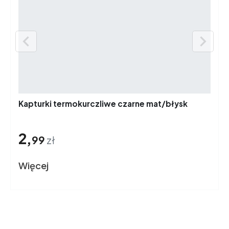


Kapturki termokurczliwe czarne mat/błysk
2,
99
zł
Więcej