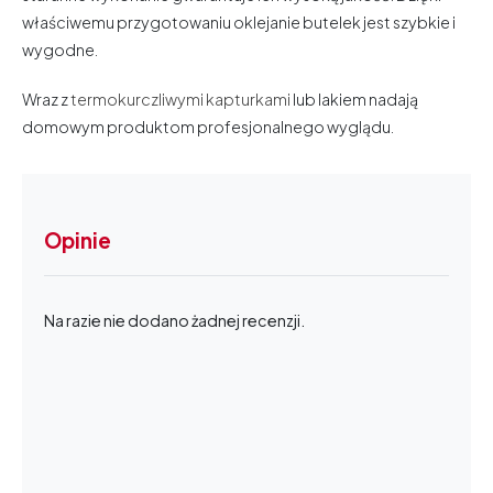
właściwemu przygotowaniu oklejanie butelek jest szybkie i
wygodne.
Wraz z
termokurczliwymi kapturkami
lub lakiem nadają
domowym produktom profesjonalnego wyglądu.
Opinie
Na razie nie dodano żadnej recenzji.