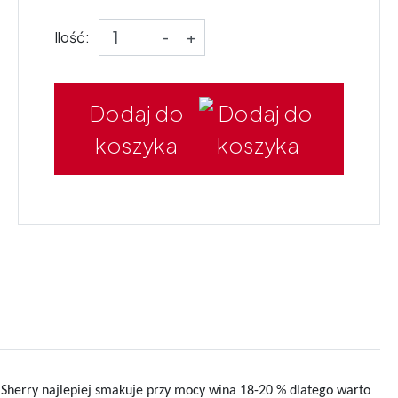
Ilość:
-
+
Dodaj do
koszyka
Sherry najlepiej smakuje przy mocy wina 18-20 % dlatego warto