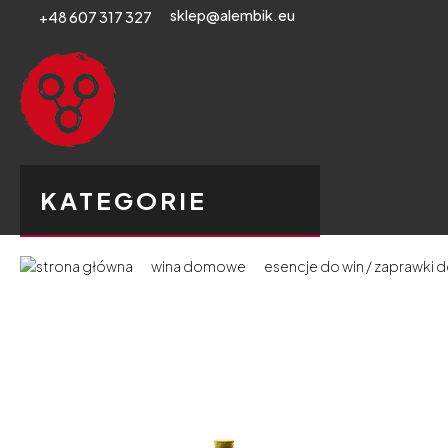
sklep@alembik.eu
+48 607 317 327
KATEGORIE
wina domowe
esencje do win / zaprawki do