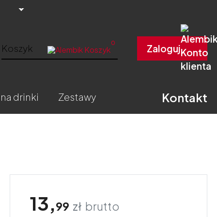
0
Koszyk
Zaloguj
Kontakt
 na drinki
zestawy
13,
99
zł
brutto