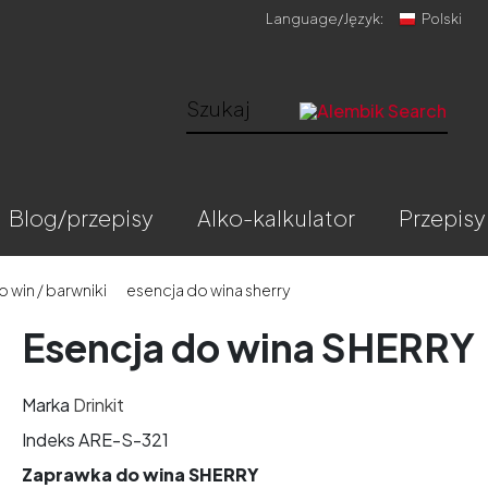
Language/
Język:
Polski
blog/przepisy
alko-kalkulator
przepisy
 win / barwniki
esencja do wina sherry
Esencja do wina SHERRY
Marka
Drinkit
Indeks
ARE-S-321
Zaprawka do wina SHERRY