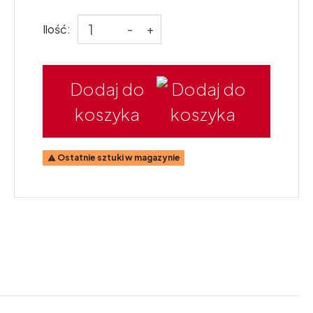
Ilość:
-
+
Dodaj do
koszyka
Ostatnie sztuki w magazynie
