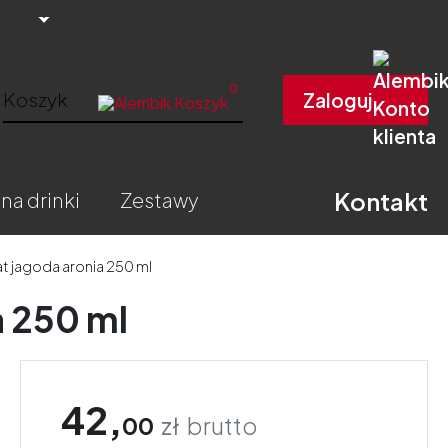
0
Koszyk
Zaloguj
Kontakt
 na drinki
zestawy
t jagoda aronia 250 ml
a 250 ml
42,
00
zł
brutto