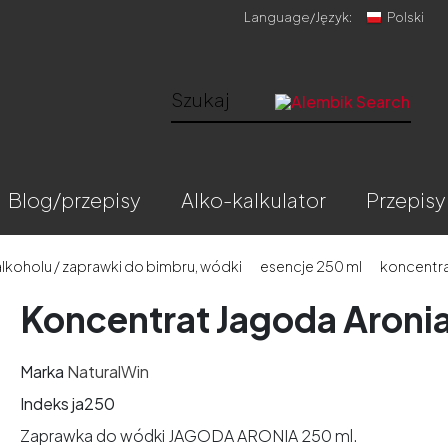
Language/
Język:
Polski
blog/przepisy
alko-kalkulator
przepisy
lkoholu / zaprawki do bimbru, wódki
esencje 250 ml
koncentra
Koncentrat Jagoda Aroni
Marka
NaturalWin
Indeks
ja250
Zaprawka do wódki JAGODA ARONIA 250 ml.