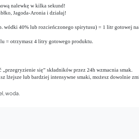
ową nalewkę w kilka sekund!
łko, Jagoda-Aronia i działaj!
p. wódki 40% lub rozcieńczonego spirytusu) = 1 litr gotowej na
olu = otrzymasz 4 litry gotowego produktu.
 „przegryzienie się” składników przez 24h wzmacnia smak.
isz lżejsze lub bardziej intensywne smaki, możesz dowolnie zm
el, woda.