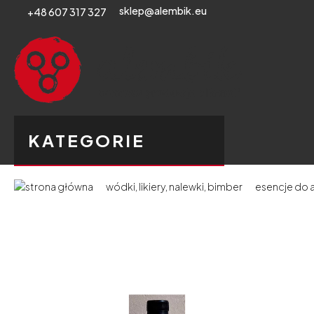
sklep@alembik.eu
+48 607 317 327
KATEGORIE
wódki, likiery, nalewki, bimber
esencje do a