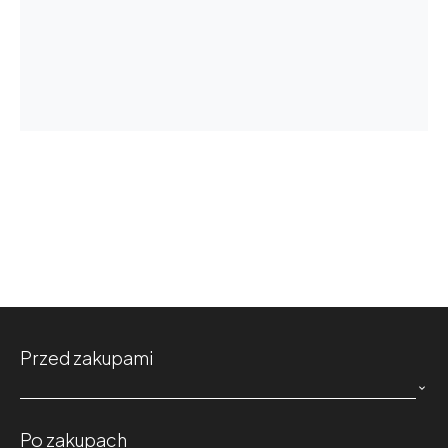
Przed zakupami

Po zakupach