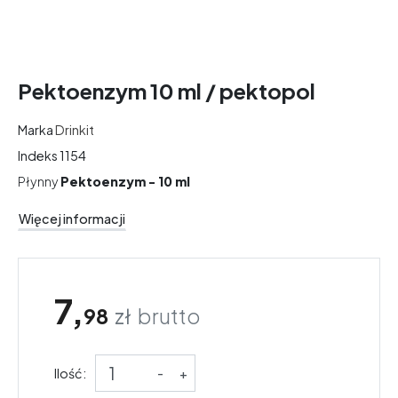
Pektoenzym 10 ml / pektopol
Marka
Drinkit
Indeks
1154
Płynny
Pektoenzym - 10 ml
Więcej informacji
7,
98
zł
brutto
Ilość:
-
+