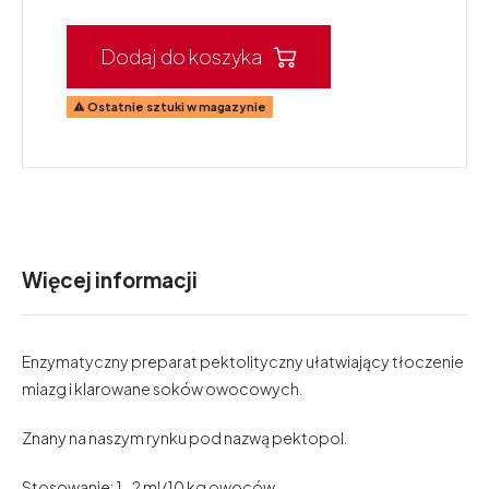
Dodaj do koszyka
Ostatnie sztuki w magazynie

Więcej informacji
Enzymatyczny preparat pektolityczny ułatwiający tłoczenie
miazg i klarowane soków owocowych.
Znany na naszym rynku pod nazwą pektopol.
Stosowanie: 1-2 ml/10 kg owoców.