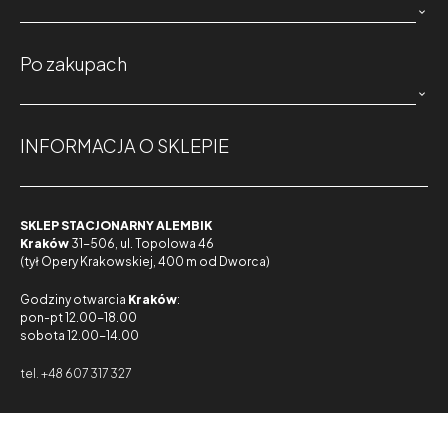

Po zakupach

INFORMACJA O SKLEPIE
SKLEP STACJONARNY ALEMBIK
Kraków
31-506, ul. Topolowa 46
(tył Opery Krakowskiej, 400 m od Dworca)
Godziny otwarcia
Kraków
:
pon-pt 12.00-18.00
sobota 12.00-14.00
tel. +48 607 317 327