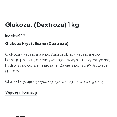
Glukoza. (Dextroza) 1 kg
Indeks
r152
Glukoza krystaliczna (Dextroza)
Glukoza krystaliczna w postaci drobnokrystalicznego
białego proszku, otrzymywana jest w wyniku enzymatycznej
hydrolizy skrobi ziemniaczanej. Zawiera ponad 99% czystej
glukozy.
Charakteryzuje się wysoką czystością mikrobiologiczną.
Więcej informacji