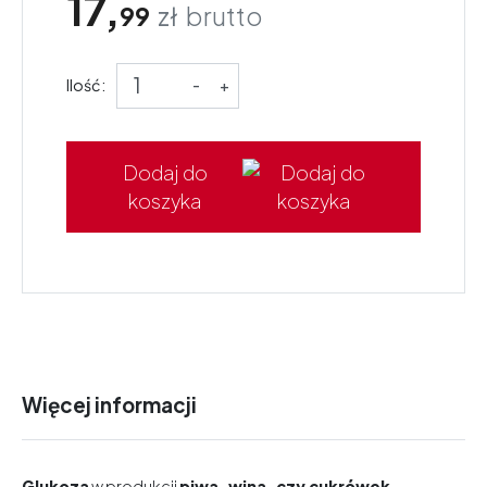
17,
99
zł
brutto
Ilość:
-
+
Dodaj do
koszyka
Więcej informacji
Glukoza
w produkcji
piwa, wina, czy cukrówek