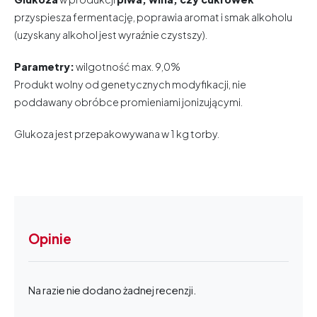
przyspiesza fermentację, poprawia aromat i smak alkoholu
(uzyskany alkohol jest wyraźnie czystszy).
Parametry:
wilgotność max. 9,0%
Produkt wolny od genetycznych modyfikacji, nie
poddawany obróbce promieniami jonizującymi.
Glukoza jest przepakowywana w 1 kg torby.
Opinie
Na razie nie dodano żadnej recenzji.